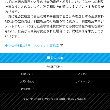
しての本来の責務や大学の社会的責任と相反し、ひいては公共の利益
を損なうことのないよう、利益相反を的確にマネジメントする必要が
あります。
真に社会に役立つ新たな材料を創出することを理念とする金属材料
研究所の教職員は、利益相反の可能性を常に意識し、利益相反マネジ
メントポリシーに従った産学官連携に関する必要な情報の適切な開示
を行い、社会から疑義が提起された場合には、説明責任を果たしてま
いります。
東北大学利益相反マネジメント事務室
Sitemap
PAGE TOP
関連リンク
アクセス
お問い合わせ
サイトマップ
東北大学
© 2017 Institute for Materials Research, Tohoku University