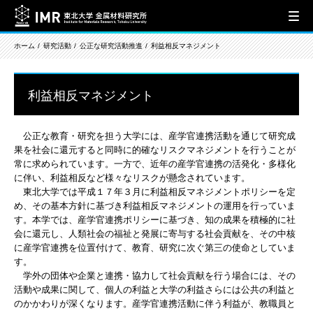
ホーム
研究活動
公正な研究活動推進
利益相反マネジメント
利益相反マネジメント
公正な教育・研究を担う大学には、産学官連携活動を通じて研究成
果を社会に還元すると同時に的確なリスクマネジメントを行うことが
常に求められています。一方で、近年の産学官連携の活発化・多様化
に伴い、利益相反など様々なリスクが懸念されています。
東北大学では平成１７年３月に利益相反マネジメントポリシーを定
め、その基本方針に基づき利益相反マネジメントの運用を行っていま
す。本学では、産学官連携ポリシーに基づき、知の成果を積極的に社
会に還元し、人類社会の福祉と発展に寄与する社会貢献を、その中核
に産学官連携を位置付けて、教育、研究に次ぐ第三の使命としていま
す。
学外の団体や企業と連携・協力して社会貢献を行う場合には、その
活動や成果に関して、個人の利益と大学の利益さらには公共の利益と
のかかわりが深くなります。産学官連携活動に伴う利益が、教職員と