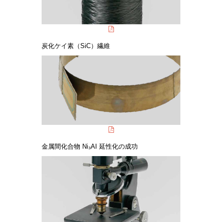
炭化ケイ素（SiC）繊維
金属間化合物 Ni₃AI 延性化の成功