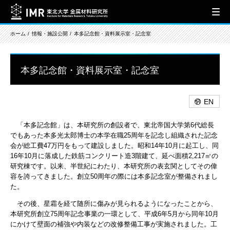
ホーム
情報・施設公開
本多記念館・資料展示室・記念室
本多記念館・資料展示室・記念室
EN
「本多記念館」は、本研究所の創設者で、東北帝国大学第6代総長
でもあった本多光太郎博士の本学在職25周年を記念し組織された記念
会が総工費47万円をもって建設しました。昭和14年10月に起工し、同
16年10月に落成した鉄筋コンクリート造3階建て、延べ面積2,217㎡の
研究棟です。以来、半世紀にわたり、本研究所の表玄関としてその偉
容を誇ってきました。創立50周年の際には本多記念室が整備されまし
た。
その後、星霜を経て随所に傷みが見られるようになったことから、
本研究所創立75周年記念事業の一環として、平成6年5月から同年10月
にかけて壁面の補強や内装などの改修整備工事が実施されました。工