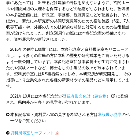
事にあたっては、出来るだけ建物の外観を変えないように、玄関ホー
ルや階段周辺の大理石を保存するなどの配慮がなされました。改装後
の本多記念館には、所長室、事務部、視聴覚室などが配置され、その
ほかに、新たに本研究所の共同研究員等のための宿泊施設（5室、7人
収容可能）や、外部の方々の技術的な相談に対応するための技術相談
室が設けられました。創立50周年の際には本多記念室の整備とあわ
せ、資料展示室が新設されました。
2016年の創立100周年には、本多記念室と資料展示室をリニューア
ルし、より多くの市民の方に本所の歴史や研究成果をご覧いただける
よう一般公開しています。本多記念室には本多博士が生前に使用され
た机や実験ノートなど、博士をしのぶ遺品の数々が展示されていま
す。資料展示室にはKS磁石鋼をはじめ、本研究所が研究開発し、その
指導により企業化された各種の新素材やその製品などを展示していま
す。
2021年10月には本多記念館が
登録有形文化財（建造物）
に登録
され、県内外から多くの見学者が訪れています。
本多記念室・資料展示室の見学を希望される方は
常設展示見学
のペ
ージをご覧ください
資料展示室リーフレット