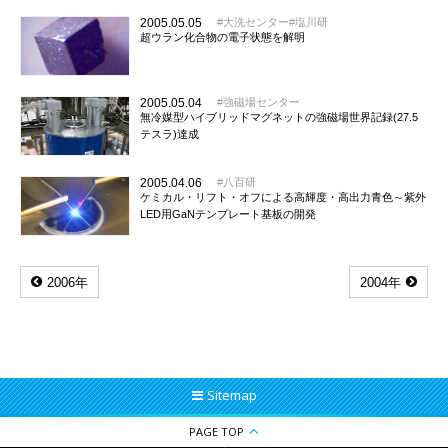
2005.05.05
大洗センター
塩川研
超ウラン化合物の電子状態を解明
2005.05.04
強磁場センター
無冷媒型ハイブリッドマグネットの強磁場世界記録(27.5
テスラ)達成
2005.04.06
八百研
ケミカル・リフト・オフによる高輝度・高出力青色～紫外
LED用GaNテンプレート基板の開発
2006年
2004年
Sitemap
PAGE TOP