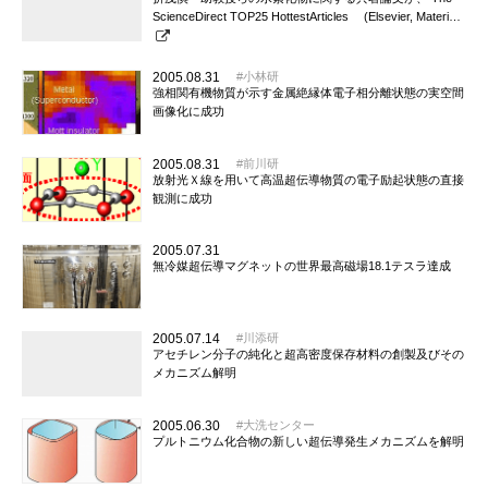
ScienceDirect TOP25 HottestArticles (Elsevier, Materi…
2005.08.31
小林研
強相関有機物質が示す金属絶縁体電子相分離状態の実空間
画像化に成功
2005.08.31
前川研
放射光Ｘ線を用いて高温超伝導物質の電子励起状態の直接
観測に成功
2005.07.31
無冷媒超伝導マグネットの世界最高磁場18.1テスラ達成
2005.07.14
川添研
アセチレン分子の純化と超高密度保存材料の創製及びその
メカニズム解明
2005.06.30
大洗センター
プルトニウム化合物の新しい超伝導発生メカニズムを解明