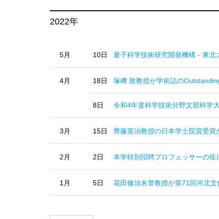
2022年
5月
10日
量子科学技術研究開発機構－東北
4月
18日
塚﨑 敦教授が学術誌のOutstandin
8日
令和4年度科学技術分野文部科学
3月
15日
齊藤英治教授の日本学士院賞受賞
2月
2日
本学特別招聘プロフェッサーの佐
1月
5日
花田修治名誉教授が第71回河北文