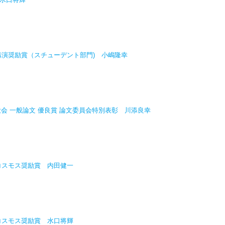
講演奨励賞（スチューデント部門) 小嶋隆幸
念大会 一般論文 優良賞 論文委員会特別表彰 川添良幸
コスモス奨励賞 内田健一
コスモス奨励賞 水口将輝