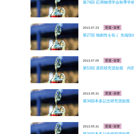
第74回 応用物理学会秋季学術講
受賞･栄誉
2013.07.23
第27回 独創性を拓く 先端
受賞･栄誉
2013.07.05
第53回 原田研究奨励賞 内
受賞･栄誉
2013.05.31
第34回本多記念研究奨励賞
受賞･栄誉
2013.05.31
第34回本多記念研究奨励賞