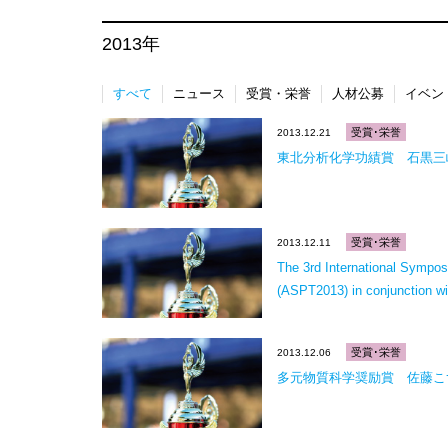
2013年
すべて
ニュース
受賞・栄誉
人材公募
イベン
受賞･栄誉
2013.12.21
東北分析化学功績賞 石黒三
受賞･栄誉
2013.12.11
The 3rd International Sympo
(ASPT2013) in conjunction w
受賞･栄誉
2013.12.06
多元物質科学奨励賞 佐藤こ