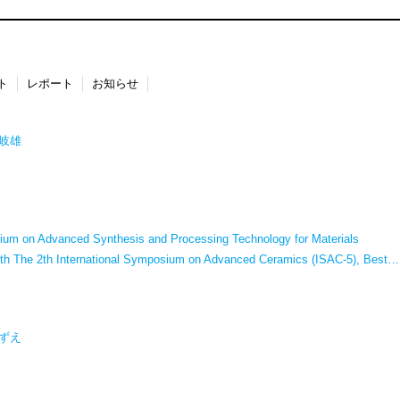
ト
レポート
お知らせ
岐雄
sium on Advanced Synthesis and Processing Technology for Materials
ith The 2th International Symposium on Advanced Ceramics (ISAC-5), Best…
ずえ