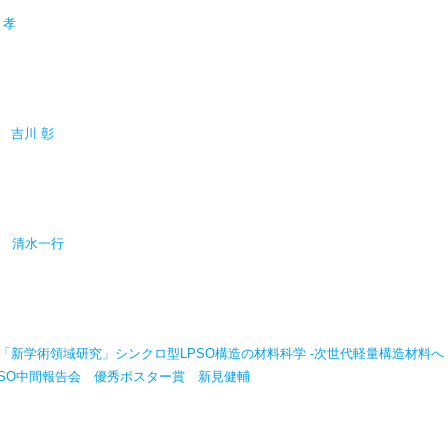
 孝
 吉川 彰
賞 清水一行
「新学術領域研究」シンクロ型LPSO構造の材料科学 -次世代軽量構造材料へ
LPSO中間報告会 優秀ポスター賞 新見健輔