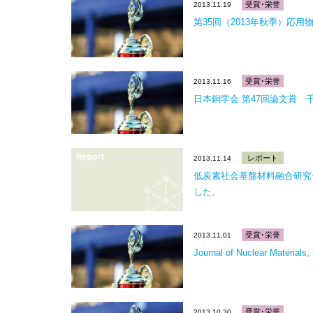
受賞･栄誉
2013.11.19
第35回（2013年秋季）応
受賞･栄誉
2013.11.16
日本銅学会 第47回論文賞 千
レポート
2013.11.14
低炭素社会基盤材料融合研究
した。
受賞･栄誉
2013.11.01
Journal of Nuclear Materia
受賞･栄誉
2013.10.30