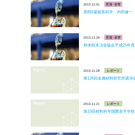
受賞･栄誉
2013.12.01
第8回凝縮系科学 内田健一
受賞･栄誉
2013.11.29
粉体粉末冶金協会平成25年
レポート
2013.11.28
第126回金属材料研究所講演
レポート
2013.11.21
第10回材料科学国際若手学