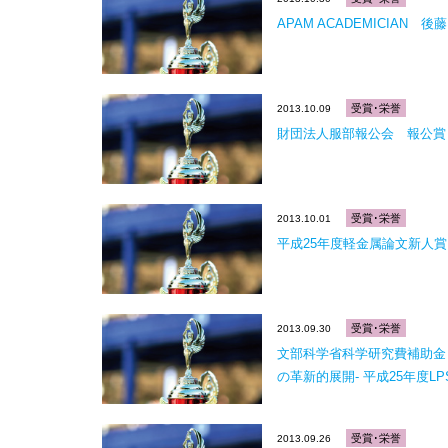
APAM ACADEMICIAN 後藤
受賞･栄誉
2013.10.09
財団法人服部報公会 報公賞
受賞･栄誉
2013.10.01
平成25年度軽金属論文新人
受賞･栄誉
2013.09.30
文部科学省科学研究費補助金
の革新的展開- 平成25年度
受賞･栄誉
2013.09.26