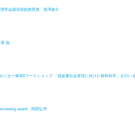
用物理学会講演奨励賞受賞 黒澤俊介
星 聡
センター第4回ワークショップ 「低炭素社会実現に向けた材料科学」を行い
ls, reviewing award 阿部弘亨