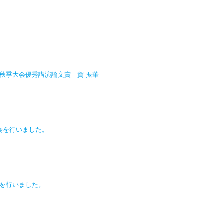
度秋季大会優秀講演論文賞 賀 振華
会を行いました。
校を行いました。