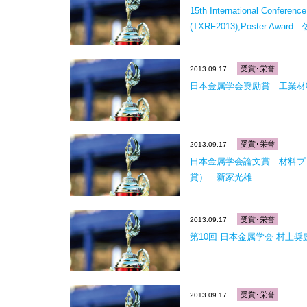
15th International Conferenc
(TXRF2013),Poster Awa
受賞･栄誉
2013.09.17
日本金属学会奨励賞 工業材
受賞･栄誉
2013.09.17
日本金属学会論文賞 材料プ
賞） 新家光雄
受賞･栄誉
2013.09.17
第10回 日本金属学会 村上
受賞･栄誉
2013.09.17