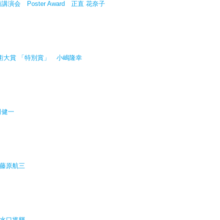
演会 Poster Award 正直 花奈子
技術大賞 「特別賞」 小嶋隆幸
田健一
 藤原航三
 水口将輝