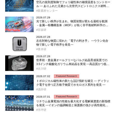
空孔の規則度制御でフェリ磁性体の補償温度をコントロー
ル ― ありふれた元素から次世代スピントロニクス材料…
新素材センター
2026.07.29
光で新しい秩序が生まれ、物質状態が変わる過程を観測
－金属―有機構造体（MOF）が拓く非平衡材料科学の…
宮坂研
2026.07.28
左右対称な物質に現れた「電子の利き手」 ―ウラン化合
物で新しい電子秩序を発見―
青木研
2026.07.28
世界初・貴金属オールフリーなバルク結晶育成装置での
3.5インチ級酸化ガリウム単結晶を実現 ―高品質かつ低…
吉川研
2026.07.02
トポロジカル磁性体の新たな設計指針を確立 ― ディラッ
ク電子を持つ正方格子物質でホモロガス系列を発見 ―
酒井研
2026.07.01
リチウム金属電池の性能を最大化する電解液濃度の新指標
を発見 ―イオンの協調輸送と保護膜の強さが高性能化…
市坪研