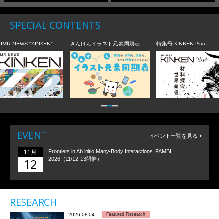
SPECIAL CONTENTS
MR NEWS “KINKEN”
きんけんイラスト元素周期表
特集号 KINKEN Plus
EVENT
イベント一覧を見る
11月
Frontiers in Ab initio Many-Body Interactions; FAMBI
12
2026（11/12-13開催）
RESEARCH
2026.08.04