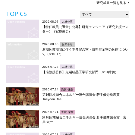
研究成果一覧を見る
TOPICS
2026.08.07
人材公募
【特任教員（運営）公募】研究エンジニア（研究支援セン
ター）（9/30締切）
2026.08.05
お知らせ
夏期休業期間に伴う本多記念室・資料展示室の休館につい
て（8/10-17）
2026.07.28
人材公募
【准教授公募】先端結晶工学研究部門（8/31締切）
2026.07.24
受賞･栄誉
第16回核融合エネルギー連合講演会 若手優秀発表賞
Jaeyoon Bae
2026.07.24
受賞･栄誉
第16回核融合エネルギー連合講演会 若手優秀発表賞 宮
岸 太一
2026.07.21
人材公募