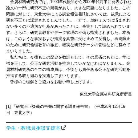
金属材料研究所では、1990年代後半から2000年代前半に発表された
論文の一部に研究不正の疑義があり、大きな問題になりました。この
問題に対して、東北大学による調査報告書[1]においては、故意による
研究不正とは認定されませんでした。一方で、単純ミスでは済まされ
ない多くの不適切な行為があったことは、事実として認められていま
す。さらに、研究者教育やデータ管理の不備も指摘されました。本所
は、このような事実および指摘を真摯に受け止めて反省し、再発防止
のために研究倫理教育の徹底、確実な研究データの管理などに努めて
まいりました。
私たちは、今後もこの歴史を教訓として、その反省のもとに、常に
襟を正して、公正な研究活動を推進していかなければなりません。金
属材料研究所の全ての構成員は、今後とも責任ある公正な研究活動を
推進する取り組みを実施してまいります。
皆様のご理解とご協力をお願い申し上げます。
東北大学金属材料研究所所長
[1] 「研究不正疑義の告発に関する調査報告書」（平成28年12月16
日 東北大学）
学生・教職員相談支援室