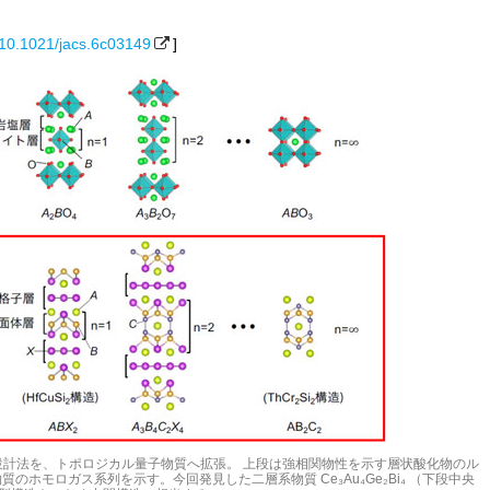
10.1021/jacs.6c03149
]
の設計法を、トポロジカル量子物質へ拡張。 上段は強相関物性を示す層状酸化物のル
ホモロガス系列を示す。今回発見した二層系物質 Ce₃Au₄Ge₂Bi₄ （下段中央