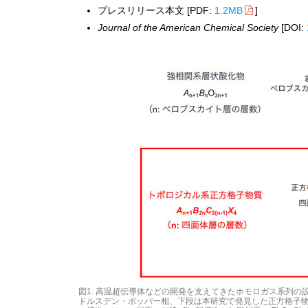
プレスリリース本文 [PDF:
1.2MB
]
Journal of the American Chemical Society
[DOI:
図1. 高温超伝導体などの開発を支えてきたホモロガス系列
ドルスデン・ポッパー相、下段は本研究で発見した正方格子物質の