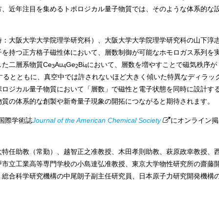
方、近年注目を集めるトポロジカル量子物質では、そのような体系的な
：大阪大学大学院理学研究科）、大阪大学大学院理学研究科の山下淳
子を持つ正方格子磁性体において、層数制御が可能なホモロガス系列を
た二層系物質Ce
Au
Ge
Bi
において、層数を増やすことで磁気秩序が
3
4
2
4
するとともに、真空中では許されないほど大きく傾いた特異なディラッ
ポロジカル量子物質において「層数」で磁性と電子状態を同時に設計す
物質の体系的な創製や新奇量子現象の開拓につながると期待されます。
国際学術誌
Journal of the American Chemical Society
にオンライン掲
特任助教（常勤）、越智正之准教授、木田孝則助教、萩原政幸教授、
戸市立工業高等専門学校の小島達弘准教授、東京大学物性研究所の齋藤
、総合科学研究機構の中尾朗子副主任研究員、日本原子力研究開発機構