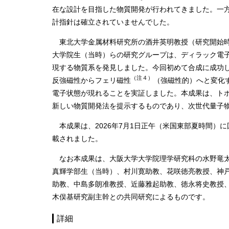
在な設計を目指した物質開発が行われてきました。一
計指針は確立されていませんでした。
東北大学金属材料研究所の酒井英明教授（研究開始時
大学院生（当時）らの研究グループは、ディラック電
現する物質系を発見しました。今回初めて合成に成功し
（注４）
反強磁性からフェリ磁性
（強磁性的）へと変化
電子状態が現れることを実証しました。本成果は、ト
新しい物質開発法を提示するものであり、次世代量子
本成果は、2026年7月1日正午（米国東部夏時間）に
載されました。
なお本成果は、大阪大学大学院理学研究科の水野竜太
真輝学部生（当時）、村川寛助教、花咲徳亮教授、神
助教、中島多朗准教授、近藤雅起助教、徳永将史教授
木俣基研究副主幹との共同研究によるものです。
詳細