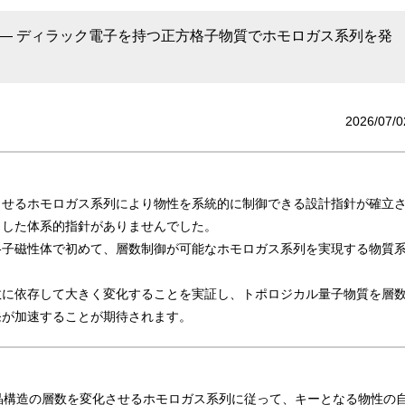
― ディラック電子を持つ正方格子物質でホモロガス系列を発
2026/07/0
させるホモロガス系列により物性を系統的に制御できる設計指針が確立
うした体系的指針がありませんでした。
格子磁性体で初めて、層数制御が可能なホモロガス系列を実現する物質
数に依存して大きく変化することを実証し、トポロジカル量子物質を層
発が加速することが期待されます。
構造の層数を変化させるホモロガス系列に従って、キーとなる物性の