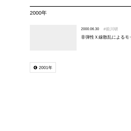
2000年
前川研
2000.06.30
非弾性Ｘ線散乱によるモ
2001年