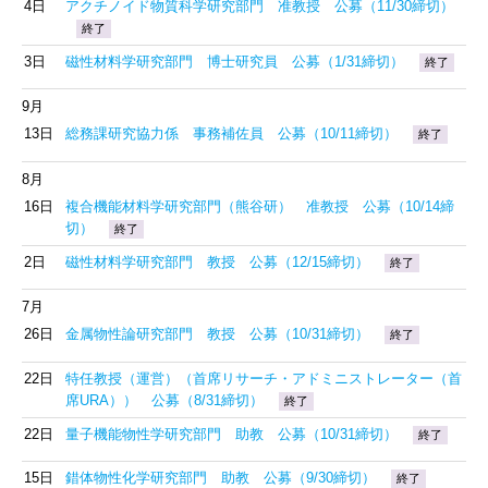
4日
アクチノイド物質科学研究部門 准教授 公募（11/30締切）
終了
3日
磁性材料学研究部門 博士研究員 公募（1/31締切）
終了
9月
13日
総務課研究協力係 事務補佐員 公募（10/11締切）
終了
8月
16日
複合機能材料学研究部門（熊谷研） 准教授 公募（10/14締
切）
終了
2日
磁性材料学研究部門 教授 公募（12/15締切）
終了
7月
26日
金属物性論研究部門 教授 公募（10/31締切）
終了
22日
特任教授（運営）（首席リサーチ・アドミニストレーター（首
席URA）） 公募（8/31締切）
終了
22日
量子機能物性学研究部門 助教 公募（10/31締切）
終了
15日
錯体物性化学研究部門 助教 公募（9/30締切）
終了