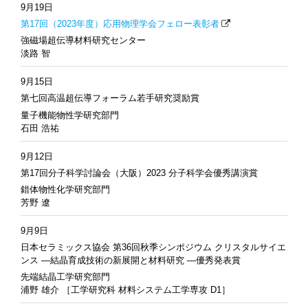
9月19日
第17回（2023年度）応用物理学会フェロー表彰者
強磁場超伝導材料研究センター
淡路 智
9月15日
第七回高温超伝導フォーラム若手研究奨励賞
量子機能物性学研究部門
石田 浩祐
9月12日
第17回分子科学討論会（大阪）2023 分子科学会優秀講演賞
錯体物性化学研究部門
芳野 遼
9月9日
日本セラミックス協会 第36回秋季シンポジウム クリスタルサイエ
ンス ―結晶育成技術の新展開と材料研究 ―優秀発表賞
先端結晶工学研究部門
浦野 雄介 ［工学研究科 材料システム工学専攻 D1］