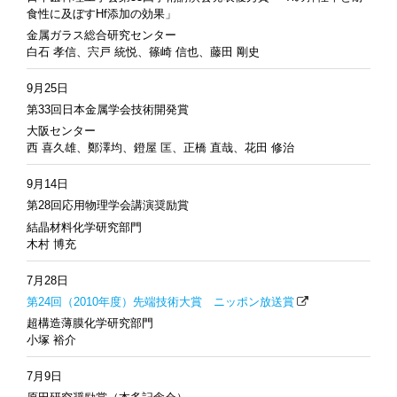
食性に及ぼすHf添加の効果」
金属ガラス総合研究センター
白石 孝信、宍戸 統悦、篠崎 信也、藤田 剛史
9月25日
第33回日本金属学会技術開発賞
大阪センター
西 喜久雄、鄭澤均、鐙屋 匡、正橋 直哉、花田 修治
9月14日
第28回応用物理学会講演奨励賞
結晶材料化学研究部門
木村 博充
7月28日
第24回（2010年度）先端技術大賞 ニッポン放送賞
超構造薄膜化学研究部門
小塚 裕介
7月9日