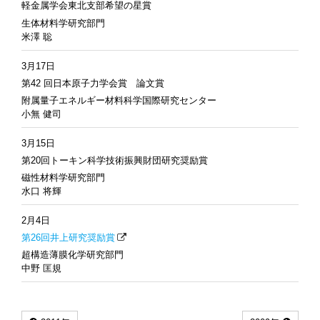
軽金属学会東北支部希望の星賞
生体材料学研究部門
米澤 聡
3月17日
第42 回日本原子力学会賞 論文賞
附属量子エネルギー材料科学国際研究センター
小無 健司
3月15日
第20回トーキン科学技術振興財団研究奨励賞
磁性材料学研究部門
水口 将輝
2月4日
第26回井上研究奨励賞
超構造薄膜化学研究部門
中野 匡規