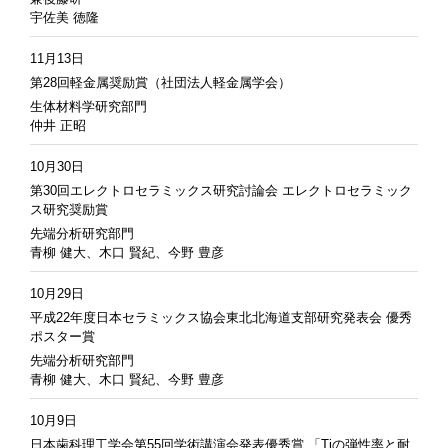
宇佐美 徳隆
11月13日
第28回軽金属奨励賞（社団法人軽金属学会）
生体材料学研究部門
仲井 正昭
10月30日
第30回エレクトロセラミックス研究討論会 エレクトロセラミック
ス研究奨励賞
先端分析研究部門
青柳 健大、木口 賢紀、今野 豊彦
10月29日
平成22年度日本セラミックス協会東北北海道支部研究発表会 優秀
ポスター賞
先端分析研究部門
青柳 健大、木口 賢紀、今野 豊彦
10月9日
日本歯科理工学会第55回学術講演会発表優秀賞 「Tiの弾性率と耐