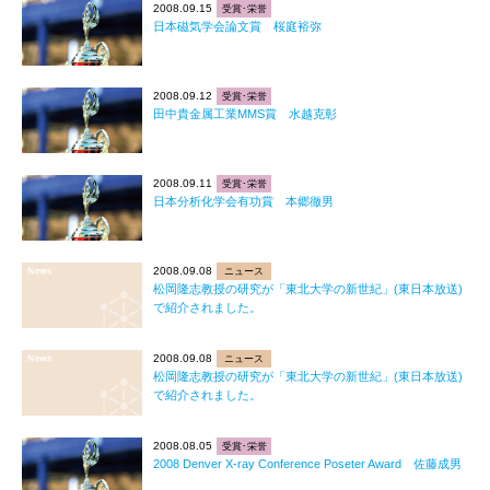
2008.09.15
受賞･栄誉
日本磁気学会論文賞 桜庭裕弥
2008.09.12
受賞･栄誉
田中貴金属工業MMS賞 水越克彰
2008.09.11
受賞･栄誉
日本分析化学会有功賞 本郷徹男
2008.09.08
ニュース
松岡隆志教授の研究が「東北大学の新世紀」(東日本放送)
で紹介されました。
2008.09.08
ニュース
松岡隆志教授の研究が「東北大学の新世紀」(東日本放送)
で紹介されました。
2008.08.05
受賞･栄誉
2008 Denver X-ray Conference Poseter Award 佐藤成男