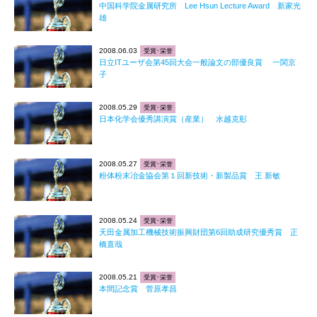
中国科学院金属研究所 Lee Hsun Lecture Award 新家光
雄
2008.06.03
受賞･栄誉
日立ITユーザ会第45回大会一般論文の部優良賞 一関京
子
2008.05.29
受賞･栄誉
日本化学会優秀講演賞（産業） 水越克彰
2008.05.27
受賞･栄誉
粉体粉末冶金協会第１回新技術・新製品賞 王 新敏
2008.05.24
受賞･栄誉
天田金属加工機械技術振興財団第6回助成研究優秀賞 正
橋直哉
2008.05.21
受賞･栄誉
本間記念賞 菅原孝昌