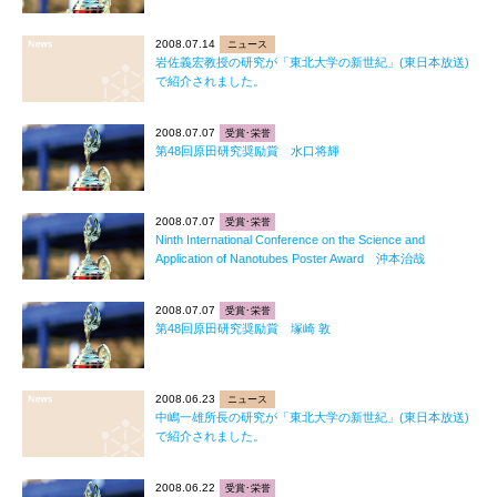
2008.07.14
ニュース
岩佐義宏教授の研究が「東北大学の新世紀」(東日本放送)
で紹介されました。
2008.07.07
受賞･栄誉
第48回原田研究奨励賞 水口将輝
2008.07.07
受賞･栄誉
Ninth International Conference on the Science and
Application of Nanotubes Poster Award 沖本治哉
2008.07.07
受賞･栄誉
第48回原田研究奨励賞 塚崎 敦
2008.06.23
ニュース
中嶋一雄所長の研究が「東北大学の新世紀」(東日本放送)
で紹介されました。
2008.06.22
受賞･栄誉