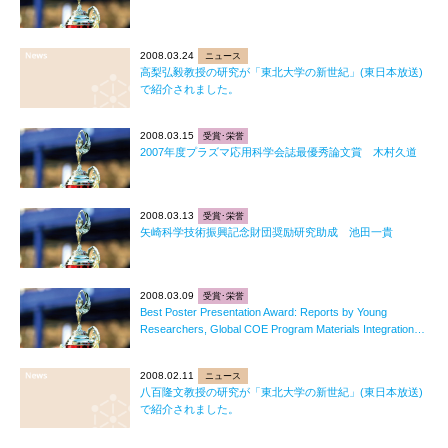
2008.03.24
ニュース
高梨弘毅教授の研究が「東北大学の新世紀」(東日本放送)
で紹介されました。
2008.03.15
受賞･栄誉
2007年度プラズマ応用科学会誌最優秀論文賞 木村久道
2008.03.13
受賞･栄誉
矢崎科学技術振興記念財団奨励研究助成 池田一貴
2008.03.09
受賞･栄誉
Best Poster Presentation Award: Reports by Young
Researchers, Global COE Program Materials Integration…
2008.02.11
ニュース
八百隆文教授の研究が「東北大学の新世紀」(東日本放送)
で紹介されました。