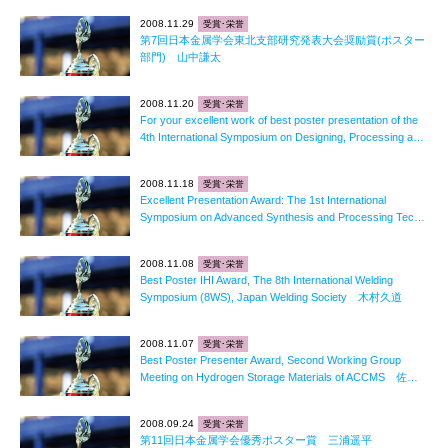
2008.11.29
受賞･栄誉
第7回日本金属学会東北支部研究発表大会奨励賞(ポスター
部門) 山中謙太
2008.11.20
受賞･栄誉
For your excellent work of best poster presentation of the
4th International Symposium on Designing, Processing a…
2008.11.18
受賞･栄誉
Excellent Presentation Award: The 1st International
Symposium on Advanced Synthesis and Processing Tec…
2008.11.08
受賞･栄誉
Best Poster IHI Award, The 8th International Welding
Symposium (8WS), Japan Welding Society 木村久道
2008.11.07
受賞･栄誉
Best Poster Presenter Award, Second Working Group
Meeting on Hydrogen Storage Materials of ACCMS 佐…
2008.09.24
受賞･栄誉
第11回日本金属学会優秀ポスター賞 三浦遥平