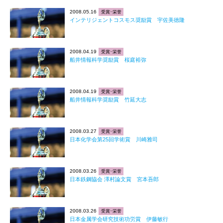
2008.05.16
受賞･栄誉
インテリジェントコスモス奨励賞 宇佐美徳隆
2008.04.19
受賞･栄誉
船井情報科学奨励賞 桜庭裕弥
2008.04.19
受賞･栄誉
船井情報科学奨励賞 竹延大志
2008.03.27
受賞･栄誉
日本化学会第25回学術賞 川崎雅司
2008.03.26
受賞･栄誉
日本鉄鋼協会 澤村論文賞 宮本吾郎
2008.03.26
受賞･栄誉
日本金属学会研究技術功労賞 伊藤敏行