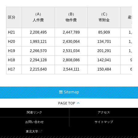
（
（A）
（B）
（C）
区分
産学
人件費
物件費
寄附金
研
H21
2,208,495
2,447,789
85,909
1,51
H20
1,993,121
2,430,064
134,701
1,22
H19
2,266,570
2,531,034
201,291
1,36
H18
2,294,128
2,808,086
142,041
923
H17
2,215,640
2,544,111
150,484
644
Sitemap
PAGE TOP
関連リンク
アクセス
お問い合わせ
サイトマップ
東北大学