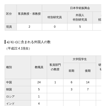
日本学術振興会
区分
客員教授・准教授
外国人
外
特別研究員
特別研究員
招聘
現員
2
0
5
a) b) c)に含まれる外国人の数
（平成22.4.1現在）
大学院学生
客員部門
研究
種別
教職員
の教授
研究
前期
後期
中国
24
1
6
14
10
韓国
5
3
7
1
ロシア
1
インド
4