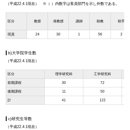
（平成22.4.1現在） ※（ ）内数字は客員部門を示し外数である。
区分
教授
准教授
講師
助教
助手
現員
24
30
1
56
2
b)大学院学生数
（平成22.4.1現在）
区分
理学研究科
工学研究科
前期課程
30
72
後期課程
11
50
計
41
122
c)研究生等数
（平成22.4.1現在）