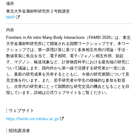
場所
東北大学金属材料研究所２号館講堂
MAP
内容
Frontiers in Ab initio Many-Body Interactions（FAMBI 2026）は、東北
大学金属材料研究所にて開催される国際ワークショップです。本ワー
クショップでは、第一原理計算に基づく多体相互作用の理論・手法・
数値実装に焦点を当て、電子相関、電子–フォノン相互作用、励起
子、マグノン、輸送現象など、計算物質科学における最先端の研究に
ついて議論します。国内外から第一線で活躍する研究者が一堂に会
し、最新の研究成果を共有するとともに、今後の研究展開について意
見交換を行います。また、若手研究者や学生の積極的な参加を歓迎
し、次世代の研究者にとって国際的な研究交流の機会となることを目
指しています。詳細は公式ウェブサイトをご覧ください。
ウェブサイト
https://fambi.imr.tohoku.ac.jp/
招待講演者