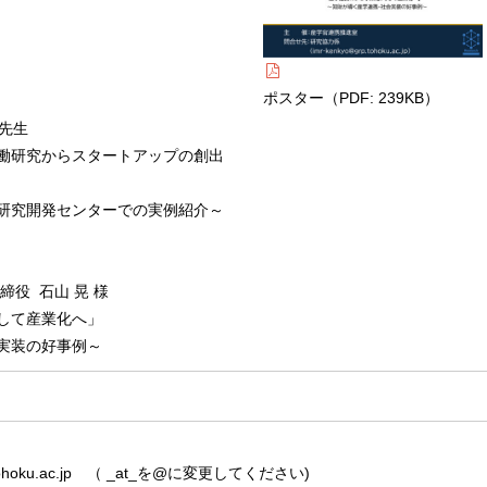
ポスター（PDF: 239KB）
 先生
働研究からスタートアップの創出
研究開発センターでの実例紹介～
締役 石山 晃 様
して産業化へ」
実装の好事例～
_grp.tohoku.ac.jp （ _at_を@に変更してください)