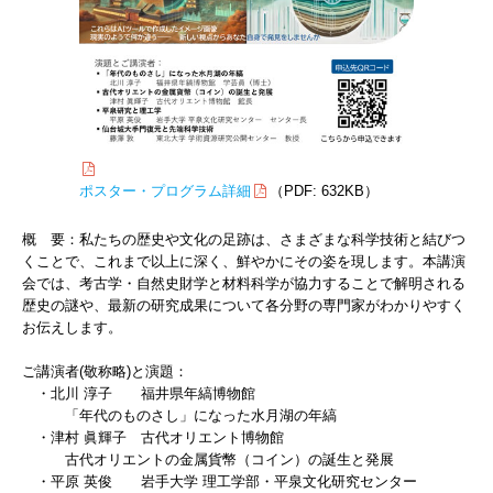
ポスター・プログラム詳細
（PDF: 632KB）
概 要：私たちの歴史や文化の足跡は、さまざまな科学技術と結びつ
くことで、これまで以上に深く、鮮やかにその姿を現します。本講演
会では、考古学・自然史財学と材料科学が協力することで解明される
歴史の謎や、最新の研究成果について各分野の専門家がわかりやすく
お伝えします。
ご講演者(敬称略)と演題：
・北川 淳子 福井県年縞博物館
「年代のものさし」になった水月湖の年縞
・津村 眞輝子 古代オリエント博物館
古代オリエントの金属貨幣（コイン）の誕生と発展
・平原 英俊 岩手大学 理工学部・平泉文化研究センター