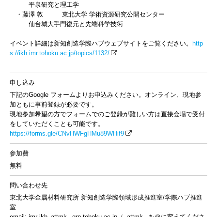
平泉研究と理工学
・藤澤 敦 東北大学 学術資源研究公開センター
仙台城大手門復元と先端科学技術
イベント詳細は新知創造学際ハブウェブサイトをご覧ください。
http
s://ikh.imr.tohoku.ac.jp/topics/1132/
申し込み
下記のGoogle フォームよりお申込みください。オンライン、現地参
加ともに事前登録が必要です。
現地参加希望の方でフォームでのご登録が難しい方は直接会場で受付
をしていただくことも可能です。
https://forms.gle/CNvHWFgHMu89WHif9
参加費
無料
問い合わせ先
東北大学金属材料研究所 新知創造学際領域形成推進室/学際ハブ推進
室
email: imr-ikh_attmk_ grp.tohoku.ac.jp（_attmk_ を＠に変えてくださ