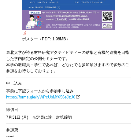
ポスター（PDF: 1.98MB）
東北⼤学が誇る材料研究アクティビティーの結集と有機的連携を⽬指
した学内限定の公開セミナーです。
本学の教職員・学生であれば、どなたでも参加頂けますので多数のご
参加をお待ちしております。
申し込み
事前に下記フォームから参加申し込み
https://forms.gle/iyWPcUbMfX56eJzJ6
締切日
7⽉31⽇ (⽉) ※定員に達し次第締切
参加費