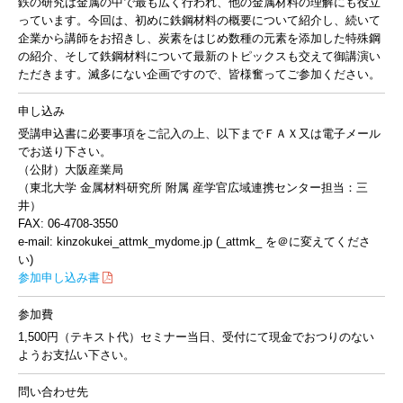
鉄の研究は金属の中で最も広く行われ、他の金属材料の理解にも役立
っています。今回は、初めに鉄鋼材料の概要について紹介し、続いて
企業から講師をお招きし、炭素をはじめ数種の元素を添加した特殊鋼
の紹介、そして鉄鋼材料について最新のトピックスも交えて御講演い
ただきます。滅多にない企画ですので、皆様奮ってご参加ください。
申し込み
受講申込書に必要事項をご記入の上、以下までＦＡＸ又は電子メール
でお送り下さい。
（公財）大阪産業局
（東北大学 金属材料研究所 附属 産学官広域連携センター担当：三
井）
FAX: 06-4708-3550
e-mail: kinzokukei_attmk_mydome.jp (_attmk_ を＠に変えてくださ
い)
参加申し込み書
参加費
1,500円（テキスト代）セミナー当日、受付にて現金でおつりのない
ようお支払い下さい。
問い合わせ先