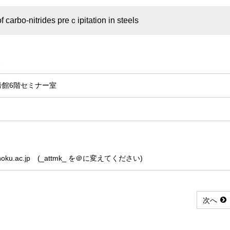
rbo-nitrides preｃipitation in steels
～
号館6階セミナー室
mr.tohoku.ac.jp (_attmk_ を＠に変えてください)
次へ