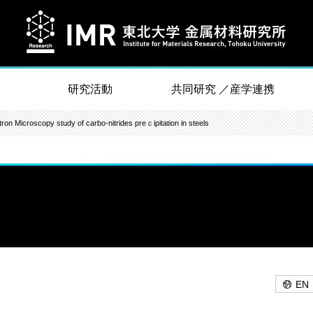
研究活動
共同研究 ／産学連携
Microscopy study of carbo-nitrides preｃipitation in steels
EN