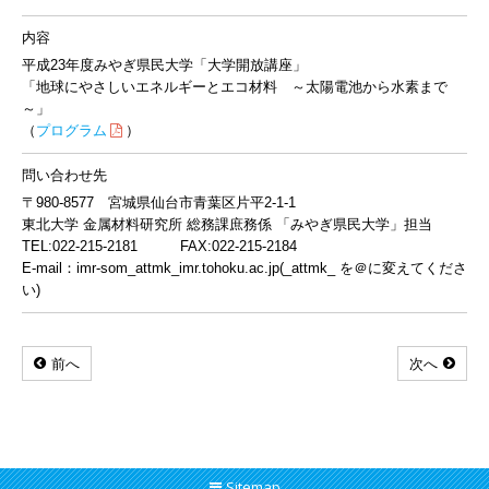
内容
平成23年度みやぎ県民大学「大学開放講座」
「地球にやさしいエネルギーとエコ材料 ～太陽電池から水素まで
～」
（
プログラム
）
問い合わせ先
〒980-8577 宮城県仙台市青葉区片平2-1-1
東北大学 金属材料研究所 総務課庶務係 「みやぎ県民大学」担当
TEL:022-215-2181 FAX:022-215-2184
E-mail：imr-som_attmk_imr.tohoku.ac.jp(_attmk_ を＠に変えてくださ
い)
前へ
次へ
Sitemap