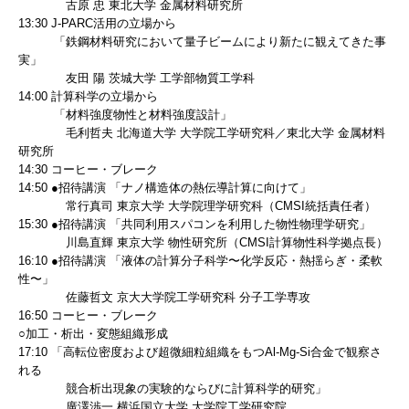
古原 忠 東北大学 金属材料研究所
13:30 J-PARC活用の立場から
「鉄鋼材料研究において量子ビームにより新たに観えてきた事
実」
友田 陽 茨城大学 工学部物質工学科
14:00 計算科学の立場から
「材料強度物性と材料強度設計」
毛利哲夫 北海道大学 大学院工学研究科／東北大学 金属材料
研究所
14:30 コーヒー・ブレーク
14:50 ●招待講演 「ナノ構造体の熱伝導計算に向けて」
常行真司 東京大学 大学院理学研究科（CMSI統括責任者）
15:30 ●招待講演 「共同利用スパコンを利用した物性物理学研究」
川島直輝 東京大学 物性研究所（CMSI計算物性科学拠点長）
16:10 ●招待講演 「液体の計算分子科学〜化学反応・熱揺らぎ・柔軟
性〜」
佐藤哲文 京大大学院工学研究科 分子工学専攻
16:50 コーヒー・ブレーク
○加工・析出・変態組織形成
17:10 「高転位密度および超微細粒組織をもつAl-Mg-Si合金で観察さ
れる
競合析出現象の実験的ならびに計算科学的研究」
廣澤渉一 横浜国立大学 大学院工学研究院