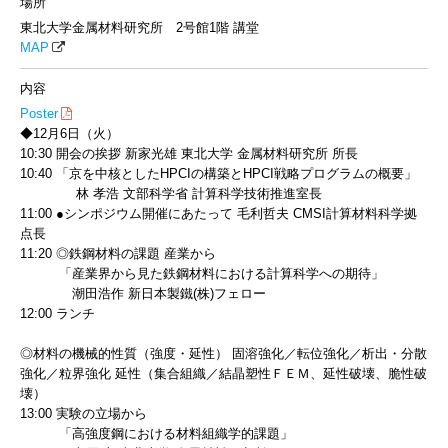
場所
東北大学金属材料研究所 2号館1階 講堂
MAP
内容
Poster
◆12月6日（火）
10:30 開会の挨拶 新家光雄 東北大学 金属材料研究所 所長
10:40 「京を中核としたHPCIの構築とHPCI戦略プログラムの概要」
林 孝浩 文部科学省 計算科学技術推進室長
11:00 ●シンポジウム開催にあたって 毛利哲夫 CMSI計算材料科学拠
点長
11:20 ◎鉄鋼材料の課題 産業から
「産業界から見た鉄鋼材料における計算科学への期待」
潮田浩作 新日本製鐵(株)フェロー
12:00 ランチ
◎材料の機械的性質（強度・延性） 固溶強化／転位強化／析出・分散
強化／粒界強化 延性（集合組織／結晶塑性ＦＥＭ、延性破壊、脆性破
壊）
13:00 実験の立場から
「高強度鋼における材料組織学的課題」