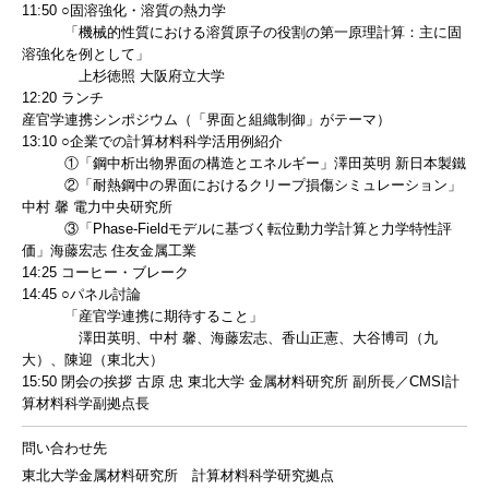
11:50 ○固溶強化・溶質の熱力学
「機械的性質における溶質原子の役割の第一原理計算：主に固
溶強化を例として」
上杉徳照 大阪府立大学
12:20 ランチ
産官学連携シンポジウム（「界面と組織制御」がテーマ）
13:10 ○企業での計算材料科学活用例紹介
①「鋼中析出物界面の構造とエネルギー」澤田英明 新日本製鐵
②「耐熱鋼中の界面におけるクリープ損傷シミュレーション」
中村 馨 電力中央研究所
③「Phase-Fieldモデルに基づく転位動力学計算と力学特性評
価」海藤宏志 住友金属工業
14:25 コーヒー・ブレーク
14:45 ○パネル討論
「産官学連携に期待すること」
澤田英明、中村 馨、海藤宏志、香山正憲、大谷博司（九
大）、陳迎（東北大）
15:50 閉会の挨拶 古原 忠 東北大学 金属材料研究所 副所長／CMSI計
算材料科学副拠点長
問い合わせ先
東北大学金属材料研究所 計算材料科学研究拠点