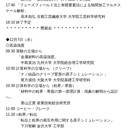
17:40 「フェーズフィールド法と有限要素法による熱間加工マルチス
ケール解析」
高木知弘 京都工芸繊維大学 大学院工芸科学研究科
18:10 終了予定
＊＊＊＊＊＊＊＊＊ 懇親会 ＊＊＊＊＊＊＊＊＊＊＊
◆12月7日（水）
◎高温強度
09:30 実験の立場から
「金属材料の高温強度」
中島英治 九州大学 大学院総合理工学研究院
10:00 計算科学の立場から （クリープ）
「ナノ結晶のクリープ変形の原子シミュレーション 」
尾方成信 大阪大学 大学院基礎工学研究科
10:30 計算科学の立場から（粒界／界面）
「材料中の粒界・界面の第一原理計算：現象の解明から設計
へ」
香山正憲 産業技術総合研究所
11:00 コーヒー・ブレーク
11:20 ○粒界／転位
「転位と粒界の相互作用に関する原子シミュレーション」
下川智嗣 金沢大学 工学部