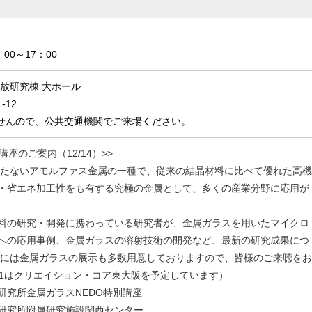
：00～17：00
放研究棟 大ホール
1-12
せんので、公共交通機関でご来場ください。
座のご案内（12/14）>>
たないアモルファス金属の一種で、従来の結晶材料に比べて優れた高機
・省エネ加工性をも有する究極の金属として、多くの産業分野に応用が
料の研究・開発に携わっている研究者が、金属ガラスを用いたマイクロ
への応用事例、金属ガラスの溶射技術の開発など、最新の研究成果につ
場には金属ガラスの展示も多数用意しておりますので、皆様のご来聴をお
/1はクリエイション・コア東大阪を予定しています）
研究所金属ガラスNEDO特別講座
所附属研究施設関西センター