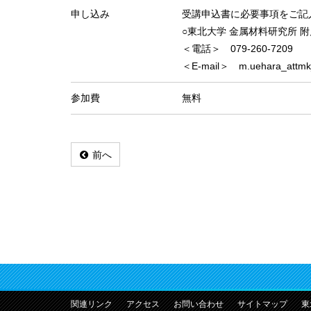
申し込み
受講申込書に必要事項をご記
○東北大学 金属材料研究所
＜電話＞ 079-260-7209
＜E-mail＞ m.uehara_attm
参加費
無料
前へ
関連リンク
アクセス
お問い合わせ
サイトマップ
東