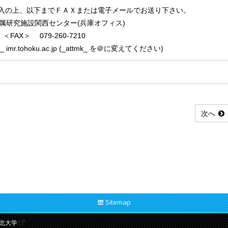
入の上、以下までＦＡＸまたは電子メールでお送り下さい。
 附属研究施設関西センター(兵庫オフィス)
 ＜FAX＞ 079-260-7210
k_ imr.tohoku.ac.jp (_attmk_ を＠に変えてください)
次へ
Sitemap
北大学