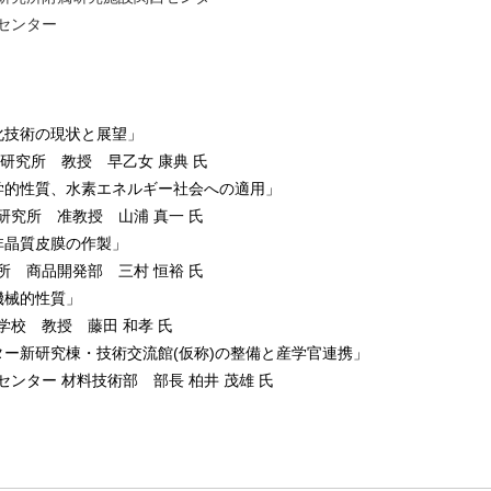
センター
用化技術の現状と展望」
 教授 早乙女 康典 氏
の基礎と化学的性質、水素エネルギー社会への適用」
所 准教授 山浦 真一 氏
る非晶質皮膜の作製」
商品開発部 三村 恒裕 氏
機械的性質」
 教授 藤田 和孝 氏
ンター新研究棟・技術交流館(仮称)の整備と産学官連携」
ー 材料技術部 部長 柏井 茂雄 氏