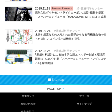
2019.11.18
計算材料学センター
Featured Research
高耐久性ダイヤモンドライクカーボンの設計指針を提案
―スーパーコンピュータ「MASAMUNE-IMR」による成果
―
2019.09.24
計算材料学センター
水素や炭素などのありふれた原子からなる有機化合物を使
った 新しいスピン流生成機構を発見
2012.03.26
計算材料学センター
｢新規材料設計による抜本的な新エネルギー創成と環境問
題解決｣をめざす 新「スーパーコンピューティングシステ
ム｣を稼働開始
Sitemap
PAGE TOP
関連リンク
アクセス
お問い合わせ
サイトマップ
東北大学