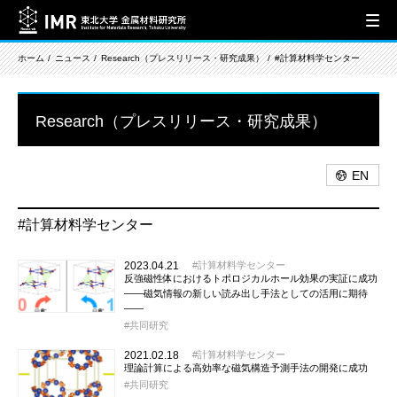
ホーム
ニュース
Research（プレスリリース・研究成果）
#計算材料学センター
Research（プレスリリース・研究成果）
EN
#計算材料学センター
2023.04.21
計算材料学センター
反強磁性体におけるトポロジカルホール効果の実証に成功
――磁気情報の新しい読み出し手法としての活用に期待
――
共同研究
2021.02.18
計算材料学センター
理論計算による高効率な磁気構造予測手法の開発に成功
共同研究