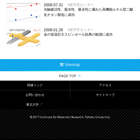
2008.07.31
産学官センター
光触媒活性、親水性、吸水性に優れた高機能ルチル型二酸
化チタン製造に成功
2008.01.26
産学官センター
金の室温巨大スピンホール効果の観測に成功
Sitemap
PAGE TOP
関連リンク
アクセス
お問い合わせ
サイトマップ
東北大学
© 2017 Institute for Materials Research, Tohoku University