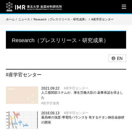
ホーム
ニュース
Research（プレスリリース・研究成果）
#産学官センター
Research（プレスリリース・研究成果）
EN
#産学官センター
2021.09.22
産学官センター
人工股関節ステムが、厚生労働大臣の 薬事承認を得まし
た
産学官連携
2016.09.13
産学官センター
最高峰の強度-導電性バランスを 有するチタン銅合金線材
の開発