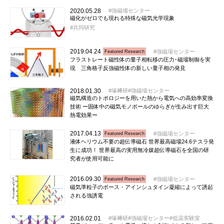
2020.05.28
強磁場センター
磁化がゼロでも現れる特殊な磁気光学現象
共同研究
2019.04.24
強磁場センター
Featured Research
フラストレート磁性体の量子相転移の圧力･磁場制御を実
現 三角格子反強磁性体の新しい量子相の発見
2018.01.30
塚﨑研
強磁場センター
磁気構造のトポロジーを用いた熱から電気への高効率変換
技術 ー固体中の磁気モノポールのゆらぎが生み出す巨大
熱電効果ー
2017.04.13
強磁場センター
Featured Research
液体ヘリウム不要の超伝導磁石 世界最高磁場24.6テスラ発
生に成功！ 世界最高の実用無冷媒超伝導磁石を全国の研
究者が使用可能に
2016.09.30
強磁場センター
Featured Research
磁気準粒子のボース・アインシュタイン凝縮によって誘起
される強誘電
2016.02.01
塚﨑研
強磁場センター
低温実験室