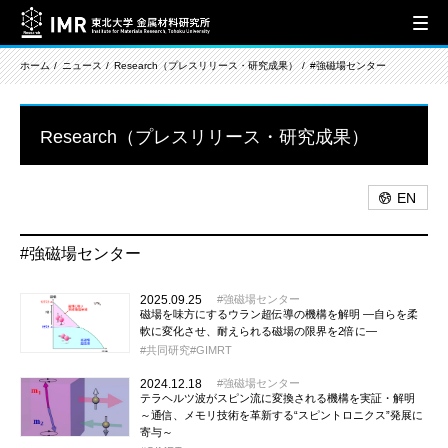
ホーム
ニュース
Research（プレスリリース・研究成果）
#強磁場センター
Research（プレスリリース・研究成果）
EN
#強磁場センター
2025.09.25
強磁場センター
磁場を味方にするウラン超伝導の機構を解明 ―自らを柔
軟に変化させ、耐えられる磁場の限界を2倍に―
共同研究
GIMRT
2024.12.18
強磁場センター
テラヘルツ波がスピン流に変換される機構を実証・解明
～通信、メモリ技術を革新する“スピントロニクス”発展に
寄与～