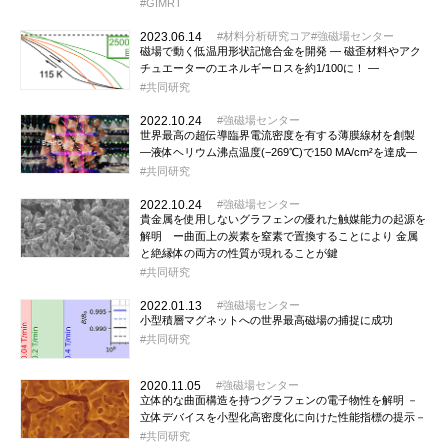
GIMRT
2023.06.14
材料分析研究コア
強磁場センター
磁場で動く低温用形状記憶合金を開発 ― 磁歪材料やアク
チュエーターのエネルギーロスを約1/100に！ ―
共同研究
2022.10.24
強磁場センター
世界最高の超伝導臨界電流密度を有する薄膜線材を創製
―液体ヘリウム沸点温度(−269℃)で150 MA/cm²を達成―
共同研究
2022.10.24
強磁場センター
貴金属を使用しないグラフェンの優れた触媒能力の起源を
解明 ー曲面上の炭素を窒素で置換することにより 金属
と絶縁体の両方の性質が現れることが鍵
共同研究
2022.01.13
強磁場センター
小型積層マグネットへの世界最高磁場の捕捉に成功
共同研究
2020.11.05
強磁場センター
立体的な曲面構造を持つグラフェンの電子物性を解明 －
立体デバイスを小型化高密度化に向けた性能指標の提示－
共同研究