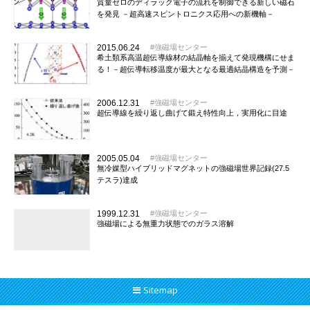
質量ゼロのディラック電子の流れを制御できる新しい磁石
を発見 －超高速スピントロニクス応用への新機軸－
2015.06.24
強磁場センター
希土類系高温超伝導線材の結晶軸を揃えて発現機構にせま
る！－超伝導転移温度が最大となる最適結晶構造を予測－
2006.12.31
強磁場センター
超伝導線を繰り返し曲げて鍛え特性向上，実用化に目途
2005.05.04
強磁場センター
無冷媒型ハイブリッドマグネットの強磁場世界記録(27.5
テスラ)達成
1999.12.31
強磁場センター
強磁場による無重力状態でのガラス溶解
Sitemap