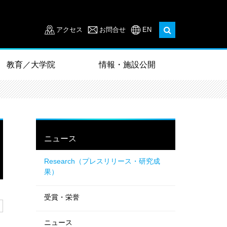
アクセス
お問合せ
EN
教育／大学院
情報・施設公開
ニュース
Research（プレスリリース・研究成
果）
受賞・栄誉
ニュース