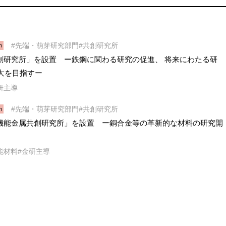
先端・萌芽研究部門
共創研究所
h
共創研究所」を設置 ー鉄鋼に関わる研究の促進、 将来にわたる研
大を目指すー
研主導
先端・萌芽研究部門
共創研究所
h
高機能金属共創研究所」を設置 ー銅合金等の革新的な材料の研究開
能材料
金研主導