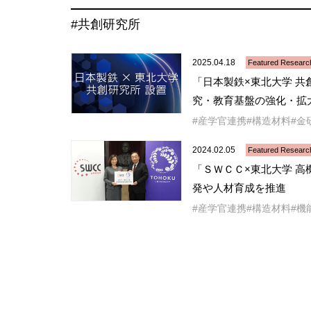
#共創研究所
2025.04.18
Featured Researc
「日本製鉄×東北大学 
究・教育基盤の強化・拡
産学官連携
構造材料
金
2024.02.05
Featured Researc
「ＳＷＣＣ×東北大学 
発や人材育成を推進
産学官連携
構造材料
機