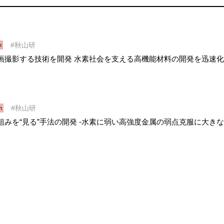
秋山研
h
画撮影する技術を開発 水素社会を支える高機能材料の開発を迅速化
秋山研
h
みを“見る”手法の開発 -水素に弱い高強度金属の弱点克服に大きな