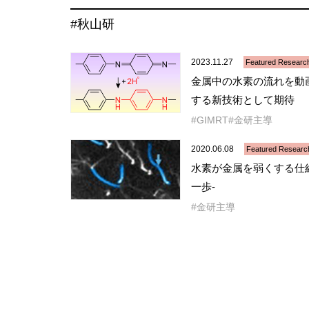
#秋山研
2023.11.27
Featured Researc
金属中の水素の流れを動
する新技術として期待
GIMRT
金研主導
2020.06.08
Featured Researc
水素が金属を弱くする仕組
一歩-
金研主導