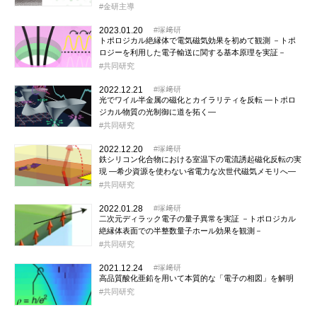
金研主導
2023.01.20
塚﨑研
トポロジカル絶縁体で電気磁気効果を初めて観測 －トポ
ロジーを利用した電子輸送に関する基本原理を実証－
共同研究
2022.12.21
塚﨑研
光でワイル半金属の磁化とカイラリティを反転 ―トポロ
ジカル物質の光制御に道を拓く―
共同研究
2022.12.20
塚﨑研
鉄シリコン化合物における室温下の電流誘起磁化反転の実
現 ―希少資源を使わない省電力な次世代磁気メモリへ―
共同研究
2022.01.28
塚﨑研
二次元ディラック電子の量子異常を実証 －トポロジカル
絶縁体表面での半整数量子ホール効果を観測－
共同研究
2021.12.24
塚﨑研
高品質酸化亜鉛を用いて本質的な「電子の相図」を解明
共同研究