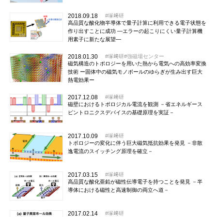
2018.09.18
塚﨑研
高品質な酸化物半導体で量子計算に利用できる電子状態を
作り出すことに成功 ―エラーの起こりにくい量子計算機
用素子に新たな展望―
2018.01.30
塚﨑研
強磁場センター
磁気構造のトポロジーを用いた熱から電気への高効率変換
技術 ー固体中の磁気モノポールのゆらぎが生み出す巨大
熱電効果ー
2017.12.08
塚﨑研
磁壁におけるトポロジカル電流を観測 －省エネルギース
ピントロニクスデバイスの基礎原理を実証－
2017.10.09
塚﨑研
トポロジーの変化に伴う巨大磁気抵抗効果を発見 －非散
逸電流のスイッチング原理を確立－
2017.03.15
塚﨑研
高品質な酸化亜鉛が磁性伝導電子を持つことを発見 －半
導体における磁性と高速制御の両立へ道－
2017.02.14
塚﨑研