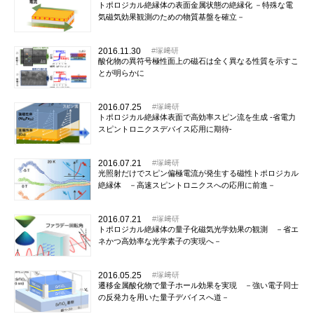
トポロジカル絶縁体の表面金属状態の絶縁化 －特殊な電
気磁気効果観測のための物質基盤を確立－
2016.11.30
塚﨑研
酸化物の異符号極性面上の磁石は全く異なる性質を示すこ
とが明らかに
2016.07.25
塚﨑研
トポロジカル絶縁体表面で高効率スピン流を生成 -省電力
スピントロニクスデバイス応用に期待-
2016.07.21
塚﨑研
光照射だけでスピン偏極電流が発生する磁性トポロジカル
絶縁体 －高速スピントロニクスへの応用に前進－
2016.07.21
塚﨑研
トポロジカル絶縁体の量子化磁気光学効果の観測 －省エ
ネかつ高効率な光学素子の実現へ－
2016.05.25
塚﨑研
遷移金属酸化物で量子ホール効果を実現 －強い電子同士
の反発力を用いた量子デバイスへ道－