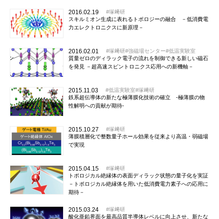
2016.02.19
塚﨑研
スキルミオン生成に表れるトポロジーの融合 －低消費電
力エレクトロニクスに新原理－
2016.02.01
塚﨑研
強磁場センター
低温実験室
質量ゼロのディラック電子の流れを制御できる新しい磁石
を発見 －超高速スピントロニクス応用への新機軸－
2015.11.03
低温実験室
塚﨑研
鉄系超伝導体の新たな極薄膜化技術の確立 -極薄膜の物
性解明への貢献が期待-
2015.10.27
塚﨑研
薄膜積層化で整数量子ホール効果を従来より高温・弱磁場
で実現
2015.04.15
塚﨑研
トポロジカル絶縁体の表面ディラック状態の量子化を実証
－トポロジカル絶縁体を用いた低消費電力素子への応用に
期待－
2015.03.24
塚﨑研
酸化亜鉛界面を最高品質半導体レベルに向上させ、新たな