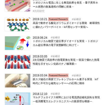
トポロジカル電流に生じる整流効果を発見 －量子異常ホ
ール状態の散逸過程の理解に前進－
共同研究
2019.10.21
塚﨑研
Featured Research
高温で動作する酸化ガリウムダイオードを開発 耐環境性
に優れたパワーデバイス・IoT用センサー実現へ
2019.06.24
塚﨑研
トポロジカル物質で超伝導ダイオードを実現 －トポロジ
カル超伝導体の電子状態解明に向けて－
2019.03.05
塚﨑研
2次元物質で高効率の熱電変換を実現 ―室温で優れた熱電
性能を示すセレン化鉄のナノ極薄膜―
2019.03.04
塚﨑研
Featured Research
鉄スズ磁石の薄膜でフレキシブルホール素子を実現 IoT
時代に不可欠な磁気センサーへの応用に期待
2018.12.10
塚﨑研
マルチフェロイクス材料における電流誘起磁化反転を実現
―低消費電力エレクトロニクスへの新原理を構築―