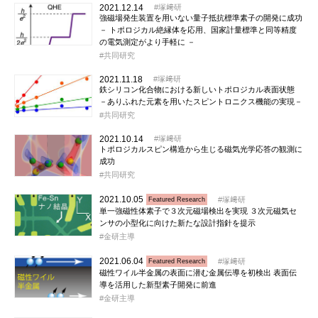
2021.12.14
塚﨑研
強磁場発生装置を用いない量子抵抗標準素子の開発に成功
－ トポロジカル絶縁体を応用、国家計量標準と同等精度
の電気測定がより手軽に －
共同研究
2021.11.18
塚﨑研
鉄シリコン化合物における新しいトポロジカル表面状態
－ありふれた元素を用いたスピントロニクス機能の実現－
共同研究
2021.10.14
塚﨑研
トポロジカルスピン構造から生じる磁気光学応答の観測に
成功
共同研究
2021.10.05
塚﨑研
Featured Research
単一強磁性体素子で３次元磁場検出を実現 ３次元磁気セ
ンサの小型化に向けた新たな設計指針を提示
金研主導
2021.06.04
塚﨑研
Featured Research
磁性ワイル半金属の表面に潜む金属伝導を初検出 表面伝
導を活用した新型素子開発に前進
金研主導