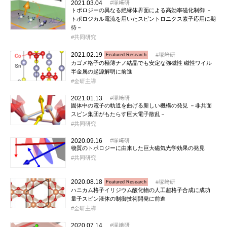
2021.03.04
塚﨑研
トポロジーの異なる絶縁体界面による高効率磁化制御 －
トポロジカル電流を用いたスピントロニクス素子応用に期
待－
共同研究
2021.02.19
塚﨑研
Featured Research
カゴメ格子の極薄ナノ結晶でも安定な強磁性 磁性ワイル
半金属の起源解明に前進
金研主導
2021.01.13
塚﨑研
固体中の電子の軌道を曲げる新しい機構の発見 －非共面
スピン集団がもたらす巨大電子散乱－
共同研究
2020.09.16
塚﨑研
物質のトポロジーに由来した巨大磁気光学効果の発見
共同研究
2020.08.18
塚﨑研
Featured Research
ハニカム格子イリジウム酸化物の人工超格子合成に成功
量子スピン液体の制御技術開発に前進
金研主導
2020.07.14
塚﨑研