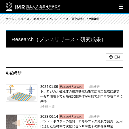
ホーム
ニュース
Research（プレスリリース・研究成果）
#塚﨑研
Research（プレスリリース・研究成果）
EN
#塚﨑研
2024.01.09
塚﨑研
Featured Research
トポロジカル磁性体の磁気熱電効果で起電力生成に成功
―ゼロ磁場下でも熱電変換動作が可能で創エネや省エネに
期待―
金研主導
2023.06.14
塚﨑研
Featured Research
バンドトポロジーの性質、アモルファス薄膜で発見 応用
に適した新材料で次世代センサや素子の開発を加速