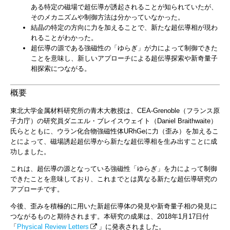
ある特定の磁場で超伝導が誘起されることが知られていたが、
そのメカニズムや制御方法は分かっていなかった。
結晶の特定の方向に力を加えることで、新たな超伝導相が現わ
れることがわかった。
超伝導の源である強磁性の「ゆらぎ」が力によって制御できた
ことを意味し、新しいアプローチによる超伝導探索や新奇量子
相探索につながる。
概要
東北大学金属材料研究所の青木大教授は、CEA-Grenoble（フランス原
子力庁）の研究員ダニエル・ブレイスウェイト（Daniel Braithwaite）
氏らとともに、ウラン化合物強磁性体URhGeに力（歪み）を加えるこ
とによって、磁場誘起超伝導から新たな超伝導相を生み出すことに成
功しました。
これは、超伝導の源となっている強磁性「ゆらぎ」を力によって制御
できたことを意味しており、これまでとは異なる新たな超伝導研究の
アプローチです。
今後、歪みを積極的に用いた新超伝導体の発見や新奇量子相の発見に
つながるものと期待されます。本研究の成果は、2018年1月17日付
「
Physical Review Letters
」に発表されました。