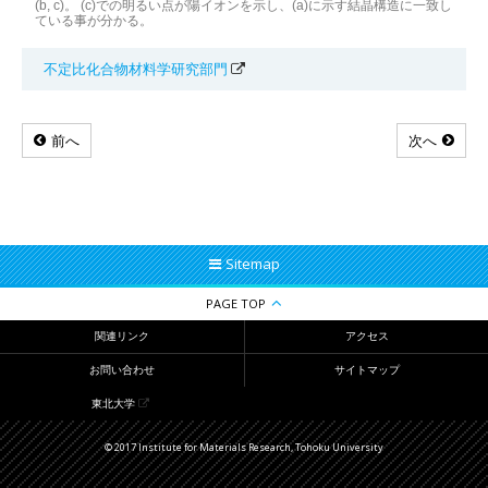
(b, c)。 (c)での明るい点が陽イオンを示し、(a)に示す結晶構造に一致し
ている事が分かる。
不定比化合物材料学研究部門
前へ
次へ
Sitemap
PAGE TOP
関連リンク
アクセス
お問い合わせ
サイトマップ
東北大学
© 2017 Institute for Materials Research, Tohoku University