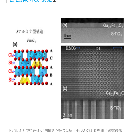
[
10.1039/C7TC04363E
]
κアルミナ型構造(a)と同構造を持つGa
Fe
O
の走査型電子顕微鏡像
0.8
1.2
3