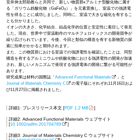
安井伸太郎助教らと共同で、新しい物質群κアルミナ型酸化物に属す
る「ガリウム鉄酸化物（GaFeO
）」を元素置換し、室温での強誘電
3
性を得ることに成功しました。同時に、室温で大きな磁化を有するこ
とも分かりました。
イオンの大きさ、化学結合、結晶化学的位置と安定性に着目して発見
した。現在、世界中で室温動作のマルチフェロイックスの開発競争が
繰り広げられています。今後、今回と類似の構造を有する新物質の探
索に拍車がかかると期待されます。
また、この物質群における室温での強誘電性を確認したことは、同型
構造を有するアルミニウムや鉄酸化物における強誘電性の開発が加速
され、新しいメカニズムで発現する強誘電体の開発に繋がる可能性が
あります。
研究成果は材料の国際誌「
Advanced Functional Materials
」と
Journal of Materials Chemistry C
の電子版にそれぞれ11月16日およ
び11月27日に掲載されました。
詳細1: プレスリリース本文 [
PDF 1.2 MB
]
詳細2: Advanced Functional Materials ウェブサイト
[
10.1002/adfm.201704789
]
詳細3: Journal of Materials Chemistry C ウェブサイト