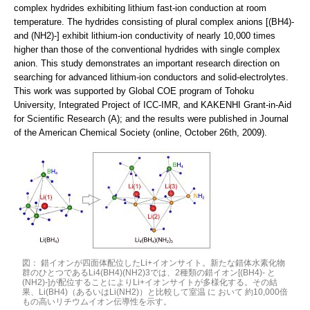
complex hydrides exhibiting lithium fast-ion conduction at room
temperature. The hydrides consisting of plural complex anions [(BH4)-
and (NH2)-] exhibit lithium-ion conductivity of nearly 10,000 times
higher than those of the conventional hydrides with single complex
anion. This study demonstrates an important research direction on
searching for advanced lithium-ion conductors and solid-electrolytes.
This work was supported by Global COE program of Tohoku
University, Integrated Project of ICC-IMR, and KAKENHI Grant-in-Aid
for Scientific Research (A); and the results were published in Journal
of the American Chemical Society (online, October 26th, 2009).
図： 錯イオンが四面体配位したLi+イオンサイト。新たな錯体水素化物
群のひとつであるLi4(BH4)(NH2)3では、2種類の錯イオン[(BH4)- と
(NH2)-]が配位することによりLi+イオンサイトが多様化する。その結
果、Li(BH4)（あるいはLi(NH2)）と比較して室温 に おいて 約10,000倍
もの高いリチウムイオン伝導性を示す。