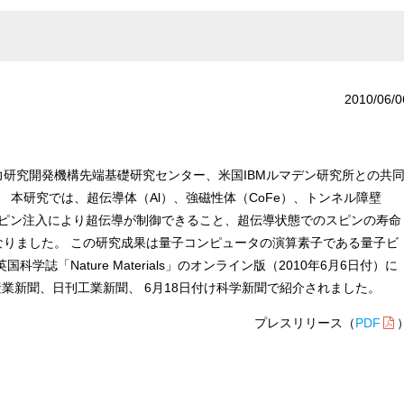
2010/06/0
研究開発機構先端基礎研究センター、米国IBMルマデン研究所との共
 本研究では、超伝導体（Al）、強磁性体（CoFe）、トンネル障壁
スピン注入により超伝導が制御できること、超伝導状態でのスピンの寿命
りました。 この研究成果は量子コンピュータの演算素子である量子ビ
誌「Nature Materials」のオンライン版（2010年6月6日付）に
経産業新聞、日刊工業新聞、 6月18日付け科学新聞で紹介されました。
プレスリリース（
PDF