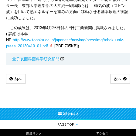
ター長、東邦大学理学部の大江純一郎講師らは、 磁気の波（スピン
波）を用いて熱エネルギーを望みの方向に移動させる基本原理の実証
に成功しました。
この成果は、2013年4月26日付の日刊工業新聞に掲載されました。
( 詳細は本学
HP:
http://www.tohoku.ac.jp/japanese/newimg/pressimg/tohokuuniv-
press_20130419_01.pdf
[PDF:795KB])
量子表面界面科学研究部門
前へ
次へ
Sitemap
PAGE TOP
関連リンク
アクセス