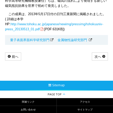
科学高等研究機構教授兼任）らは、磁気の流れにより発現する新しい
磁気抵抗効果を世界で初めて発見しました。
この成果は、2013年5月17日付の日刊工業新聞に掲載されました。
( 詳細は本学
HP:
http://www.tohoku.ac.jp/japanese/newimg/pressimg/tohokuuniv-
press_20130513_01.pdf
[PDF:631KB])
量子表面界面科学研究部門
金属物性論研究部門
前へ
次へ
Sitemap
PAGE TOP
関連リンク
アクセス
お問い合わせ
サイトマップ