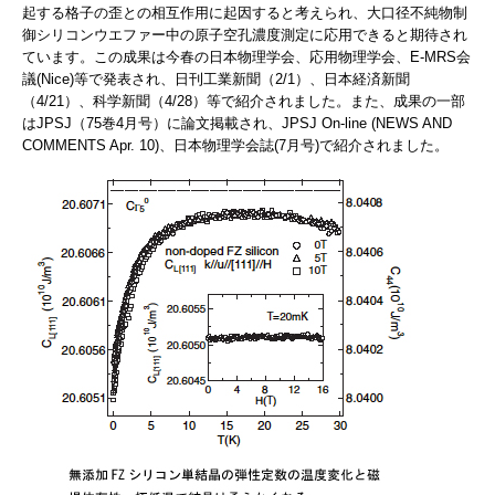
起する格子の歪との相互作用に起因すると考えられ、大口径不純物制
御シリコンウエファー中の原子空孔濃度測定に応用できると期待され
ています。この成果は今春の日本物理学会、応用物理学会、E-MRS会
議(Nice)等で発表され、日刊工業新聞（2/1）、日本経済新聞
（4/21）、科学新聞（4/28）等で紹介されました。また、成果の一部
はJPSJ（75巻4月号）に論文掲載され、JPSJ On-line (NEWS AND
COMMENTS Apr. 10)、日本物理学会誌(7月号)で紹介されました。