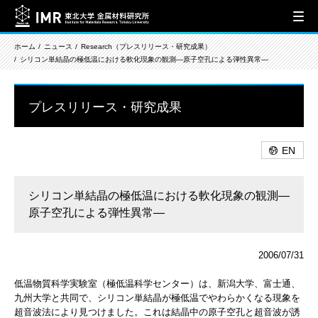
ホーム
ニュース
Research（プレスリリース・研究成果）
シリコン単結晶の極低温における軟化現象の観測―原子空孔による弾性異常―
プレスリリース・研究成果
EN
シリコン単結晶の極低温における軟化現象の観測―
原子空孔による弾性異常―
2006/07/31
低温物質科学実験室（極低温科学センター）は、新潟大学、富士通、
九州大学と共同で、シリコン単結晶が極低温でやわらかくなる現象を
超音波法により見つけました。これは結晶中の原子空孔と超音波が誘