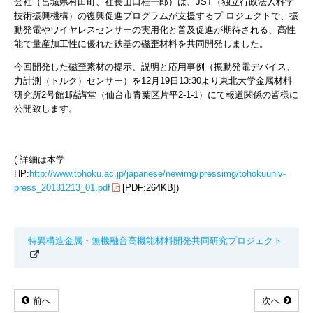
会社（宮城県村田町、社長山口桂一郎）は、JST（独立行政法人科学
技術振興機構）の復興促進プログラムが支援するプ ロジェクトで、振
動発電やワイヤレスセンサーの実用化と普及促進が期待される、高性
能で量産加工性に優れた鉄基の磁歪材料を共同開発しました。
今回開発した磁歪素材の提示、説明と応用事例（振動発電デバイス、
力計測（トルク）センサー）を12月19日13:30より東北大学金属材料
研究所2号館1階講堂（仙台市青葉区片平2-1-1）にて報道関係の皆様に
公開致します。
( 詳細は本学
HP:
http://www.tohoku.ac.jp/japanese/newimg/pressimg/tohokuuniv-
press_20131213_01.pdf
[PDF:264KB])
特異構造金属・無機融合高機能材料開発共同研究プロジェクト
前へ
次へ