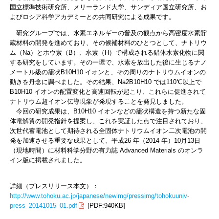
国立標準技術研究所、メリーランド大学、サンディア国立研究所、お
よびロシア科学アカデミーとの共同研究による成果です。
研究グループでは、水素エネルギーの普及の観点から高密度水素貯
蔵材料の開発を進めており、その候補材料のひとつとして、ナトリウ
ム（Na）とホウ素（B）、水素（H）で構成される錯体水素化物に関
する研究をしています。その一環で、水素を放出した後に生じるナノ
メートル級の籠状B
10
H
10
イオンと、その周りのナトリウムイオンの
動きを丹念に調べました。その結果、Na
2
B
10
H
10
では110℃以上で
B
10
H
10
イオンの配置変化と高速回転が起こり、これらに促進されて
ナトリウム超イオン伝導現象が発現することを発見しました。
今回の研究成果は、B
10
H
10
イオンなどの籠状構造を持つ新たな固
体電解質の開発指針を提案し、これを実証した点で注目されており、
次世代蓄電池として期待される全固体ナトリウムイオン二次電池の開
発を加速させる重要な成果として、平成26 年（2014 年）10月13日
（現地時間）に材料科学分野の有力誌 Advanced Materials のオンラ
イン版に掲載されました。
詳細（プレスリリース本文）：
http://www.tohoku.ac.jp/japanese/newimg/pressimg/tohokuuniv-
press_20141015_01.pdf
[PDF:940KB]