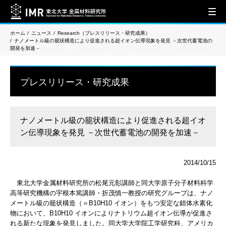
ホーム
ニュース
Research（プレスリリース・研究成果）
ナノメートル級の籠状構造により促進される超イオン伝導現象を発見 －次世代蓄電池の
開発を加速－
プレスリリース・研究成果
ナノメートル級の籠状構造により促進される超イオ
ン伝導現象を発見 －次世代蓄電池の開発を加速－
2014/10/15
東北大学金属材料研究所の松尾元彰講師と同大学原子分子材料科学
高等研究機構の宇根本篤講師・折茂慎一教授の研究グループは、ナノ
メートル級の籠状構造（＝B
10
H
10
イオン）をもつ安定な錯体水素化
物において、B
10
H
10
イオンによりナトリウム超イオン伝導が促進さ
れる新たな現象を発見しました。同大学大学院工学研究科、アメリカ