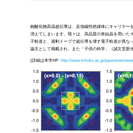
銅酸化物高温超伝導は、反強磁性絶縁体にキャリヤー
消えてしまいます。我々は、高品質の単結晶を用いた
子軌道と、過剰ドープで超伝導を壊す電子軌道が異な
論文として掲載され、また「子供の科学」（誠文堂新
(詳細は本学HP:
http://www.tohoku.ac.jp/japanese/ne