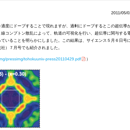
2011/05/0
を適度にドープすることで現れますが、過剰にドープするとこの超伝導
Ｘ線コンプトン散乱によって、軌道の可視化を行い、超伝導に関与する
っていることを明らかにしました。この結果は、サイエンス５月６日号
光社）７月号でも紹介されました。
wimg/pressimg/tohokuuniv-press20110429.pdf
）