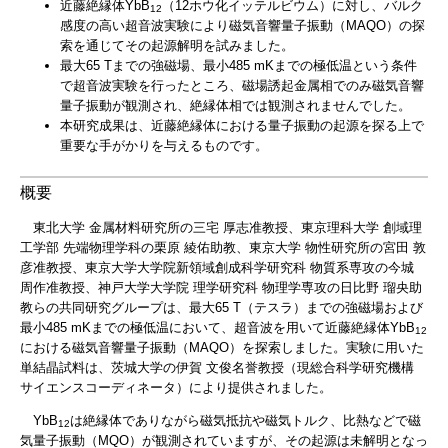
近藤絶縁体YbB
（12ホウ化イッテルビウム）に対し、バルク
12
感度の高い超音波実験により磁気音響量子振動（MAQO）の探
索を通じてその起源解明を試みました。
最大65 Tまでの強磁場、最小485 mKまでの極低温という条件
で超音波実験を行ったところ、磁場誘起金属相でのみ磁気音響
量子振動が観測され、絶縁体相では観測されませんでした。
本研究成果は、近藤絶縁体における量子振動の起源を探る上で
重要な手がかりを与えるものです。
概要
東北大学 金属材料研究所の三宅 厚志准教授、東京理科大学 創域理
工学部 先端物理学科の栗原 綾佑助教、東京大学 物性研究所の宮田 敦
彦准教授、東京大学大学院新領域創成科学研究科 物質系専攻の今城
周作准教授、神戸大学大学院 理学研究科 物理学専攻の日比野 瑠央助
教らの共同研究グループは、最大65 T（テスラ）までの強磁場および
最小485 mKまでの極低温において、超音波を用いて近藤絶縁体YbB
12
における磁気音響量子振動（MAQO）を探索しました。実験に用いた
単結晶試料は、茨城大学の伊賀 文俊名誉教授（現総合科学研究機構
サイエンスコーディネータ）により提供されました。
YbB
は絶縁体でありながら磁気抵抗や磁気トルク、比熱などで磁
12
気量子振動（MQO）が観測されていますが、その起源は未解明となっ