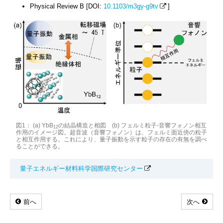
Physical Review B [DOI:
10.1103/m3gy-g9tv
]
図1： (a) YbB
の結晶構造と相図 (b) フェルミ粒子-音響フォノン相互
12
作用のイメージ図。超音波（音響フォノン）は、フェルミ面近傍の粒子
と相互作用する。これにより、量子振動を示す粒子の存在の有無を調べ
ることができる。
量子エネルギー材料科学国際研究センター
前へ
次へ