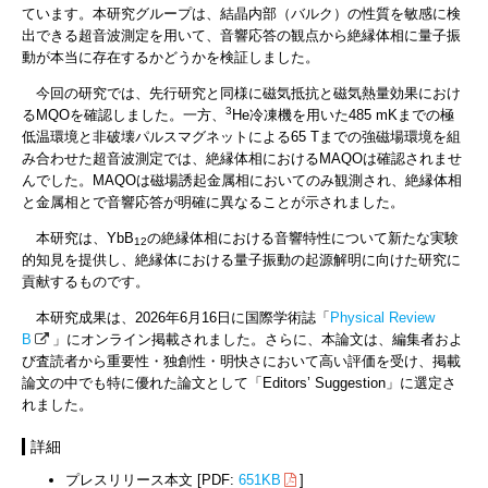
ています。本研究グループは、結晶内部（バルク）の性質を敏感に検
出できる超音波測定を用いて、音響応答の観点から絶縁体相に量子振
動が本当に存在するかどうかを検証しました。
今回の研究では、先行研究と同様に磁気抵抗と磁気熱量効果におけ
3
るMQOを確認しました。一方、
He冷凍機を用いた485 mKまでの極
低温環境と非破壊パルスマグネットによる65 Tまでの強磁場環境を組
み合わせた超音波測定では、絶縁体相におけるMAQOは確認されませ
んでした。MAQOは磁場誘起金属相においてのみ観測され、絶縁体相
と金属相とで音響応答が明確に異なることが示されました。
本研究は、YbB
の絶縁体相における音響特性について新たな実験
12
的知見を提供し、絶縁体における量子振動の起源解明に向けた研究に
貢献するものです。
本研究成果は、2026年6月16日に国際学術誌「
Physical Review
B
」にオンライン掲載されました。さらに、本論文は、編集者およ
び査読者から重要性・独創性・明快さにおいて高い評価を受け、掲載
論文の中でも特に優れた論文として「Editors’ Suggestion」に選定さ
れました。
詳細
プレスリリース本文 [PDF:
651KB
]