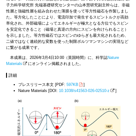
子力科学研究所 先端基礎研究センターの山本慧研究副主幹らは、非磁
性層と強磁性層を組み合わせた薄膜を使って等方性磁石を作製しまし
た。等方化したことにより、電流印加で発生するスピントルクが高効
率化され、外部磁場によってエネルギーが極大となる方位でもスピン
を安定化できること（磁場と真逆の方向にスピンを向けられること）
を示しました。等方性磁石ではスピンのゆらぎも最大化されるため、
二値ではなく連続的な変数を使った制限ボルツマンマシンの実現など
に繋がる成果です。
本成果は、2026年3月4日10:00（英国時間）に、科学誌
Nature
Materials
にオンライン掲載されました。
詳細
プレスリリース本文 [PDF:
597KB
]
Nature Materials [DOI:
10.1038/s41563-026-02510-z
]