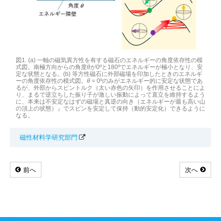
図1. (a) 一軸の磁気異方性を有する磁石のエネルギーの角度依存性の模
式図。南極方向からの角度
θ
が0ºと180ºでエネルギーが極小となり、安
定な状態となる。(b) 等方性磁石に外部磁場を印加したときのエネルギ
ーの角度依存性の模式図。
θ
= 0ºのみがエネルギー的に安定な状態であ
るが、外部からスピントルク（太い赤色の矢印）を作用させることによ
り、まるで逆立ちした振り子が激しい振動によって直立を維持するよう
に、本来は不安定なはずの磁場と真逆の向き（エネルギーが最も高い山
の頂上の状態）』でスピンを安定して保持（動的安定化）できるように
なる。
磁性材料学研究部門
前へ
次へ