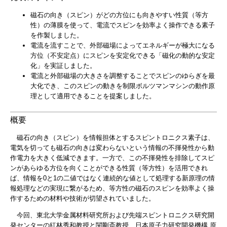
磁石の向き（スピン）がどの方位にも向きやすい性質（等方
性）の薄膜を使って、電流でスピンを効率よく操作できる素子
を作製しました。
電流を流すことで、外部磁場によってエネルギーが極大になる
方位（不安定点）にスピンを安定化できる「磁化の動的な安定
化」を実証しました。
電流と外部磁場の大きさを調整することでスピンのゆらぎを最
大化でき、このスピンの動きを制限ボルツマンマシンの動作原
理として適用できることを提案しました。
概要
磁石の向き（スピン）を情報担体とするスピントロニクス素子は、
電気を切っても磁石の向きは変わらないという情報の不揮発性から動
作電力を大きく低減できます。一方で、この不揮発性を排除してスピ
ンがあらゆる方位を向くことができる性質（等方性）を活用できれ
ば、情報を0と1の二値ではなく連続的な値として処理する新原理の情
報処理などの実現に繋がるため、等方性の磁石のスピンを効率よく操
作するための材料や技術が切望されていました。
今回、東北大学金属材料研究所および先端スピントロニクス研究開
発センターの紅林秀和教授と関剛斎教授、日本原子力研究開発機構 原