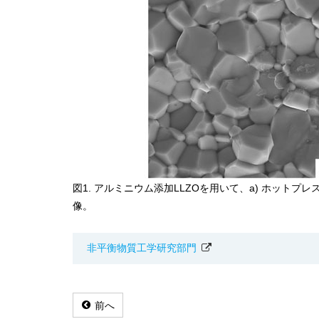
図1. アルミニウム添加LLZOを用いて、a) ホットプレ
像。
非平衡物質工学研究部門
前へ