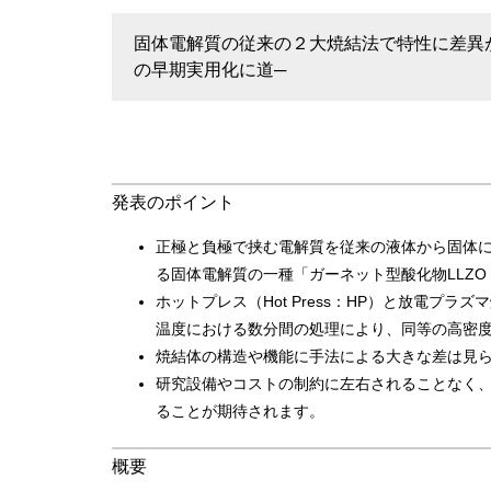
固体電解質の従来の２大焼結法で特性に差異
の早期実用化に道─
発表のポイント
正極と負極で挟む電解質を従来の液体から固体
る固体電解質の一種「ガーネット型酸化物LLZO（
ホットプレス（Hot Press：HP）と放電プラズマ焼
温度における数分間の処理により、同等の高密
焼結体の構造や機能に手法による大きな差は見
研究設備やコストの制約に左右されることなく
ることが期待されます。
概要