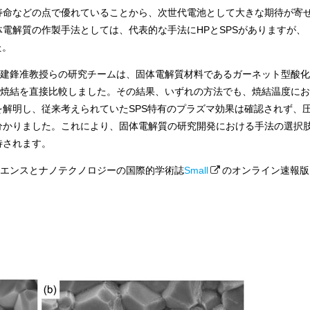
寿命などの点で優れていることから、次世代電池として大きな期待が寄
電解質の作製手法としては、代表的な手法にHPとSPSがありますが、
た。
の程建鋒准教授らの研究チームは、固体電解質材料であるガーネット型酸化
用いた焼結を直接比較しました。その結果、いずれの方法でも、焼結温度にお
解明し、従来考えられていたSPS特有のプラズマ効果は確認されず、
分かりました。これにより、固体電解質の研究開発における手法の選択
待されます。
イエンスとナノテクノロジーの国際的学術誌
Small
のオンライン速報版