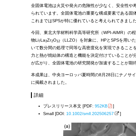
全固体電池は火災や発火の危険性が少なく、安全性や
られています。全固体電池の重要な構成要素である固体
これまではSPSが特に優れていると考えられてきまし
今回、東北大学材料科学高等研究所（WPI-AIMR）
物Li
La
Zr
O
（LLZO）を対象に、HPとSPSを
7
3
2
12
いて数分間の処理で同等な高密度化を実現できることを
力と熱が焼結体の構造と機能を決定付けていることが
が広がり、全固体電池の研究開発が加速することが期
本成果は、中央ヨーロッパ夏時間の8月28日にナノサ
に掲載されました。
詳細
プレスリリース本文 [PDF:
952KB
]
Small [DOI:
10.1002/smll.202506257
]