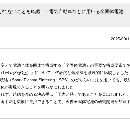
がでないことを確認 ─電気自動車などに用いる全固体電池
2025/09/1
に変えて電池全体を固体で構成する「全固体電池」の重要な構成要素で
Li
La
Zr
O
）」について、代表的な焼結法を系統的に比較しました
7
3
2
12
結（Spark Plasma Sintering：SPS）のどちらの手法を用いても、焼
度化が実現できることを明らかにしました。
られず、焼結を進める決め手は「圧力と熱」であることを見出しました
、両手法を柔軟に選択できることで、今後全固体電池の研究開発が加速