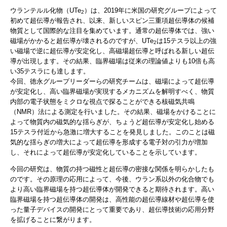
ウランテルル化物（UTe
）は、2019年に米国の研究グループによって
2
初めて超伝導が報告され、以来、新しいスピン三重項超伝導体の候補
物質として国際的な注目を集めています。通常の超伝導体では、強い
磁場がかかると超伝導が壊されるのですが、UTe
は15テスラ以上の強
2
い磁場で逆に超伝導が安定化し、高磁場超伝導と呼ばれる新しい超伝
導が出現します。その結果、臨界磁場は従来の理論値よりも10倍も高
い35テスラにも達します。
今回、徳永グループリーダーらの研究チームは、磁場によって超伝導
が安定化し、高い臨界磁場が実現するメカニズムを解明すべく、物質
内部の電子状態をミクロな視点で探ることができる核磁気共鳴
（NMR）法による測定を行いました。その結果、磁場をかけることに
よって物質内の磁気的な揺らぎが、ちょうど超伝導が安定化し始める
15テスラ付近から急激に増大することを発見しました。このことは磁
気的な揺らぎの増大によって超伝導を形成する電子対の引力が増加
し、それによって超伝導が安定化していることを示しています。
今回の研究は、物質の持つ磁性と超伝導の密接な関係を明らかしたも
のです。その原理の応用によって、今後、ウラン系以外の化合物でも
より高い臨界磁場を持つ超伝導体が開発できると期待されます。高い
臨界磁場を持つ超伝導体の開発は、高性能の超伝導線材や超伝導を使
った量子デバイスの開発にとって重要であり、超伝導技術の応用分野
を拡げることに繋がります。