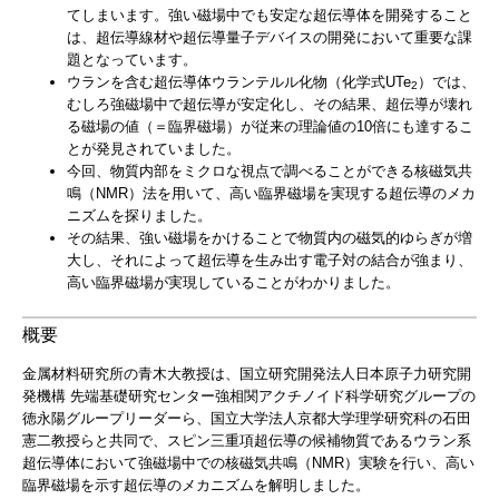
てしまいます。強い磁場中でも安定な超伝導体を開発すること
は、超伝導線材や超伝導量子デバイスの開発において重要な課
題となっています。
ウランを含む超伝導体ウランテルル化物（化学式UTe
）では、
2
むしろ強磁場中で超伝導が安定化し、その結果、超伝導が壊れ
る磁場の値（＝臨界磁場）が従来の理論値の10倍にも達するこ
とが発見されていました。
今回、物質内部をミクロな視点で調べることができる核磁気共
鳴（NMR）法を用いて、高い臨界磁場を実現する超伝導のメカ
ニズムを探りました。
その結果、強い磁場をかけることで物質内の磁気的ゆらぎが増
大し、それによって超伝導を生み出す電子対の結合が強まり、
高い臨界磁場が実現していることがわかりました。
概要
金属材料研究所の青木大教授は、国立研究開発法人日本原子力研究開
発機構 先端基礎研究センター強相関アクチノイド科学研究グループの
徳永陽グループリーダーら、国立大学法人京都大学理学研究科の石田
憲二教授らと共同で、スピン三重項超伝導の候補物質であるウラン系
超伝導体において強磁場中での核磁気共鳴（NMR）実験を行い、高い
臨界磁場を示す超伝導のメカニズムを解明しました。