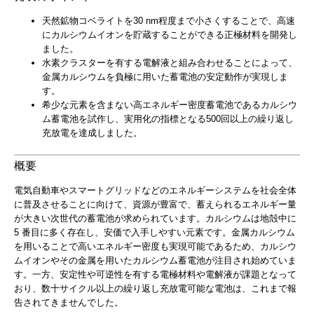
天然鉱物コベライトを30 nm程度まで小さくすることで、高速
にカルシウムイオンを貯蔵することができる正極材料を開発し
ました。
水素クラスターを有する電解液と組み合わせることによって、
金属カルシウムを負極に用いた蓄電池の安定動作が実現しま
す。
希少な元素を含まない高エネルギー密度蓄電池であるカルシウ
ム蓄電池を試作し、実用化の指標となる500回以上の繰り返し
充放電を達成しました。
概要
電気自動車やスマートグリッドなどのエネルギーシステムを社会全体
に普及させることに向けて、資源が豊富で、蓄えられるエネルギー量
が大きい次世代の蓄電池が求められています。カルシウムは地殻中に
5 番目に多く存在し、安価で入手しやすい元素です。金属カルシウム
を用いることで高いエネルギー密度も実現可能であるため、カルシウ
ムイオンやその金属を用いたカルシウム蓄電池が注目され始めていま
す。一方、安定性や可逆性を有する電極材料や電解液が課題となって
おり、数十サイクル以上の繰り返し充放電可能な電池は、これまで報
告されてきませんでした。