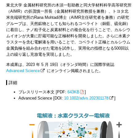
東北大学 金属材料研究所の木須一彰助教と同大学材料科学高等研究所
（AIMR）の折茂慎一所長（金属材料研究所教授を兼務）、トヨタ北
米先端研究所のRana Mohtadi博士（AIMR主任研究者を兼務）の研究
グループは、天然鉱物としても知られるコベライト（銅藍、硫化銅）
に着目し、ナノ粒子化と炭素材料との複合化を行うことで、カルシウ
ムイオンが大量に貯蔵可能な正極材料を開発しました。さらに水素ク
ラスターを含む電解液を用いることで、コベライト正極とカルシウム
金属負極を組み合わせた電池を試作し、実用化の指標となる500回以
上の繰り返し充放電を実現しました。
本成果は、2023 年 5 月 19日（オランダ時間）に国際学術誌
Advanced Science
にオンライン掲載されました。
詳細
プレスリリース本文 [PDF:
643KB
]
Advanced Science [DOI:
10.1002/advs.202301178
]