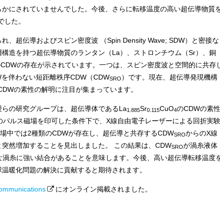
らかにされていませんでした。今後、さらに転移温度の高い超伝導物質
でした。
導およびスピン密度波 （Spin Density Wave; SDW）と密接な
構造を持つ超伝導物質のランタン（La）、ストロンチウム（Sr）、銅
類のCDWの存在が示されています。一つは、スピン密度波と空間的に共存
Wを伴わない短距離秩序CDW（CDW
）です。現在、超伝導発現機構
SRO
CDWの素性の解明に注目が集まっています。
らの研究グループは、超伝導体であるLa
Sr
CuO
のCDWの素
1.885
0.115
4
のパルス磁場を印可した条件下で、X線自由電子レーザーによる回折実
磁場中では2種類のCDWが存在し、超伝導と共存するCDW
からのX線
SRO
突然増加することを見出しました。 この結果は、CDW
が渦糸液体
SRO
な渦糸に強い結合があることを意味します。今後、高い超伝導転移温度
球温暖化問題の解決に貢献すると期待されます。
ommunications
にオンライン掲載されました。