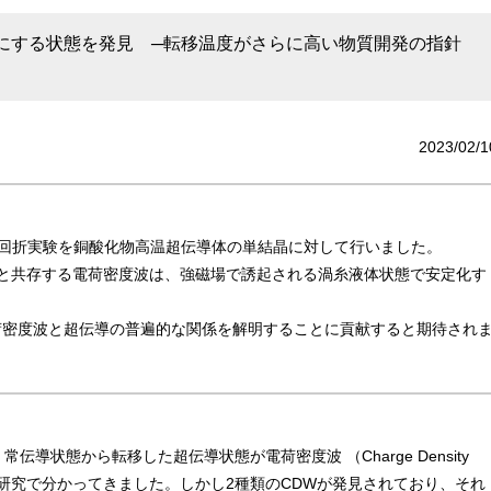
にする状態を発見 ─転移温度がさらに高い物質開発の指針
2023/02/1
回折実験を銅酸化物高温超伝導体の単結晶に対して行いました。
と共存する電荷密度波は、強磁場で誘起される渦糸液体状態で安定化す
荷密度波と超伝導の普遍的な関係を解明することに貢献すると期待され
状態から転移した超伝導状態が電荷密度波 （Charge Density
での研究で分かってきました。しかし2種類のCDWが発見されており、それ