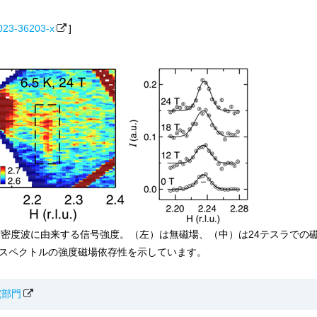
023-36203-x
]
荷密度波に由来する信号強度。（左）は無磁場、（中）は24テスラでの
たスペクトルの強度磁場依存性を示しています。
究部門