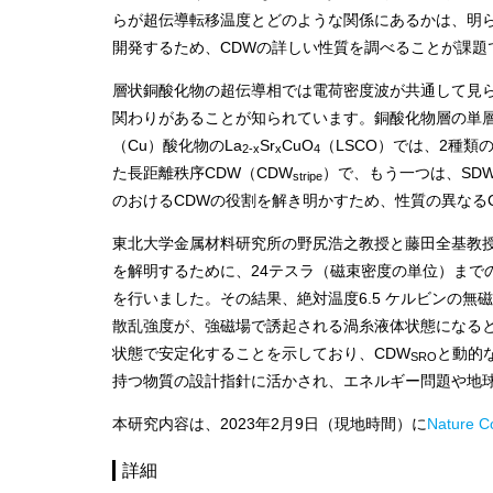
らが超伝導転移温度とどのような関係にあるかは、明
開発するため、CDWの詳しい性質を調べることが課題
層状銅酸化物の超伝導相では電荷密度波が共通して見られ、超伝
関わりがあることが知られています。銅酸化物層の単層
（Cu）酸化物のLa
Sr
CuO
（LSCO）では、2種
2-x
x
4
た長距離秩序CDW（CDW
）で、もう一つは、SD
stripe
のおけるCDWの役割を解き明かすため、性質の異なる
東北大学金属材料研究所の野尻浩之教授と藤田全基教授
を解明するために、24テスラ（磁束密度の単位）まで
を行いました。その結果、絶対温度6.5 ケルビンの無
散乱強度が、強磁場で誘起される渦糸液体状態になると
状態で安定化することを示しており、CDW
と動的
SRO
持つ物質の設計指針に活かされ、エネルギー問題や地
本研究内容は、2023年2月9日（現地時間）に
Nature C
詳細