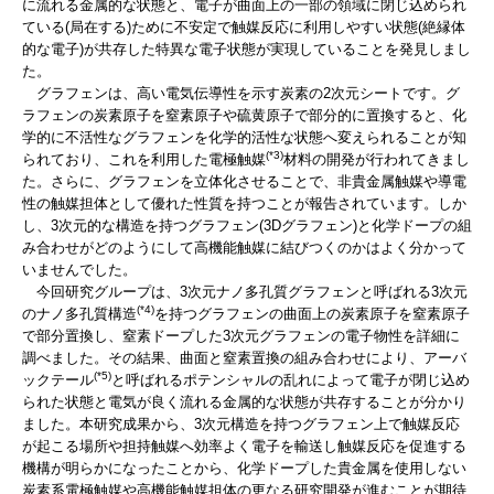
に流れる金属的な状態と、電子が曲面上の一部の領域に閉じ込められ
ている(局在する)ために不安定で触媒反応に利用しやすい状態(絶縁体
的な電子)が共存した特異な電子状態が実現していることを発見しまし
た。
グラフェンは、高い電気伝導性を示す炭素の2次元シートです。グ
ラフェンの炭素原子を窒素原子や硫黄原子で部分的に置換すると、化
学的に不活性なグラフェンを化学的活性な状態へ変えられることが知
(*3)
られており、これを利用した電極触媒
材料の開発が行われてきまし
た。さらに、グラフェンを立体化させることで、非貴金属触媒や導電
性の触媒担体として優れた性質を持つことが報告されています。しか
し、3次元的な構造を持つグラフェン(3Dグラフェン)と化学ドープの組
み合わせがどのようにして高機能触媒に結びつくのかはよく分かって
いませんでした。
今回研究グループは、3次元ナノ多孔質グラフェンと呼ばれる3次元
(*4)
のナノ多孔質構造
を持つグラフェンの曲面上の炭素原子を窒素原子
で部分置換し、窒素ドープした3次元グラフェンの電子物性を詳細に
調べました。その結果、曲面と窒素置換の組み合わせにより、アーバ
(*5)
ックテール
と呼ばれるポテンシャルの乱れによって電子が閉じ込め
られた状態と電気が良く流れる金属的な状態が共存することが分かり
ました。本研究成果から、3次元構造を持つグラフェン上で触媒反応
が起こる場所や担持触媒へ効率よく電子を輸送し触媒反応を促進する
機構が明らかになったことから、化学ドープした貴金属を使用しない
炭素系電極触媒や高機能触媒担体の更なる研究開発が進むことが期待