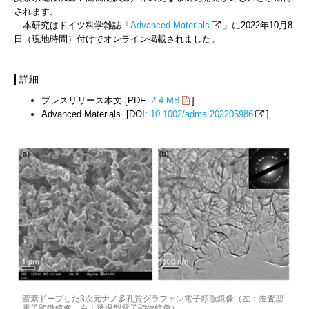
されます。
本研究はドイツ科学雑誌「
Advanced Materials
」に2022年10月8
日（現地時間）付けでオンライン掲載されました。
詳細
プレスリリース本文 [PDF:
2.4 MB
]
Advanced Materials [DOI:
10.1002/adma.202205986
]
窒素ドープした3次元ナノ多孔質グラフェン電子顕微鏡像（左：走査型
電子顕微鏡像、右：透過型電子顕微鏡像）