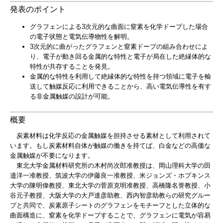
発表のポイント
グラフェンによる3次元的な曲面に窒素を化学ドープした場合
の電子状態と電気伝導物性を解明。
3次元的に曲がったグラフェンと窒素ドープの組み合わせによ
り、電子が動き回る金属的な特性と電子が局在した絶縁体的な
特性が共存することを発見。
金属的な特性を利用して絶縁体的な特性を持つ領域に電子を輸
送して触媒反応に利用できることから、高い電気伝導性を有す
る非金属触媒の設計が可能。
概要
炭素材料は化学反応の金属触媒を担持させる素材として利用されて
います。もし炭素材料自体が触媒の働きを持てば、白金などの高価な
金属触媒が不要になります。
東北大学金属材料研究所の木村尚次郎准教授は、岡山理科大学の田
邉洋一准教授、筑波大学の伊藤良一准教授、米ジョンズ・ホプキンス
大学の陳明偉教授、東北大学の菅原克明准教授、高橋隆名誉教授、小
谷元子教授、大阪大学の大戸達彦助教、西内智彦助教らの研究グルー
プと共同で、炭素原子シートのグラフェンをモチーフとした立体的な
曲面構造に、窒素を化学ドープすることで、グラフェンに電気が容易