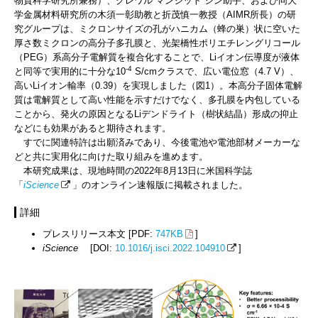
物質科学研究所兼務）、グレワル マンジット シン助手、および同大
学金属材料研究所の木須一彰助教と折茂慎一教授（AIMR所長）の研
究グループは、ミクロンサイズの孔がハニカム（蜂の巣）状に空いた
厚さ数ミクロンの高分子多孔膜と、光架橋性ポリエチレングリコール
（PEG）系高分子電解質を複合化することで、Liイオン伝導度が液体
-4
と同等で実用的に十分な10
S/cmクラスで、広い電位窓（4.7 V）、
高いLiイオン輸率（0.39）を実現しました（図1）。本高分子固体電解
質は電解質として高い性能を示すだけでなく、多孔膜を内包している
ことから、発火の原因となるLiデンドライト（樹状結晶）形成の抑止
などにも効果があると期待されます。
すでに関連特許は出願済みであり、今後電池や電池部材メーカーな
どと共に実用化に向けた取り組みを進めます。
本研究成果は、現地時間の2022年8月13日に米国科学誌
「
iScience
」のオンライン速報版に掲載されました。
詳細
プレスリリース本文 [PDF:
747KB
]
iScience
[DOI:
10.1016/j.isci.2022.104910
]