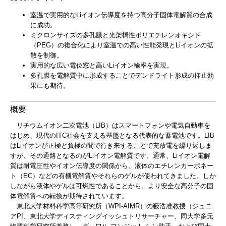
室温で実用的なLiイオン伝導度を持つ高分子固体電解質の合成
に成功。
ミクロンサイズの多孔膜と光架橋性ポリエチレンオキシド
（PEG）の複合化により室温での高い性能発現とLiイオンの拡
散を制御。
実用的な広い電位窓と高いLiイオン輸率を実現。
多孔膜を電解質中に形成することでデンドライト形成の抑止効
果にも期待。
概要
リチウムイオン二次電池（LIB）はスマートフォンや電気自動車を
はじめ、現代のITC社会を支える基盤となる代表的な蓄電池です。LIB
はLiイオンが正極と負極の間で行き来することで充放電を繰り返しま
すが、その通路となるのがLiイオン電解質です。通常、Liイオン電解
質は耐電圧性やイオン伝導度の関係から、液体のエチレンカーボネー
ト（EC）などの有機電解質やそれらのゲルが使われてきました。しか
しながら液体やゲルは可燃性であることから、より安全な高分子の固
体電解質への転換が期待されています。
東北大学材料科学高等研究所（WPI-AIMR）の藪浩准教授（ジュニ
アPI、東北大学ディスティングイッシュトリサーチャー、同大学多元