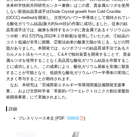
未来科学技術共同研究センター兼務）はこの度、貴金属ルツボを使用
しない新規結晶育成手法Oxide Crystal growth from Cold Crucible
(OCCC) methodを開発し、次世代のパワー半導体として期待されてい
る酸化ガリウム結晶(最大約5cm径)の作製に成功しました。従来の結
晶育成手法では、融液を保持するルツボに貴金属であるイリジウム(ル
ツボ材：約1.5万円/g,2022年２月相場)を使用していたため、①結晶の
コスト低減が非常に困難、②製法由来の酸素欠陥が生じる、などの問
題がありました。本開発では、ルツボフリーの結晶育成手法であるス
カルメルト法をベースとし、C＆Aで独自装置を開発することで、貴金
属ルツボを使用することなく高品質な酸化ガリウム結晶を作製するこ
とに成功しました。この成果により、酸化ガリウム基板を安価に製造
することが可能となり、低損失な酸化ガリウムパワー半導体の実現に
大きく寄与することが期待されます。
なお、本研究は「宮城県新エネルギー等環境関連設備開発支援事
業」、および文部科学省「革新的パワーエレクトロニクス創出基盤技
術開発事業」にて実施されました。
詳細
プレスリリース本文 [PDF:
556KB
]