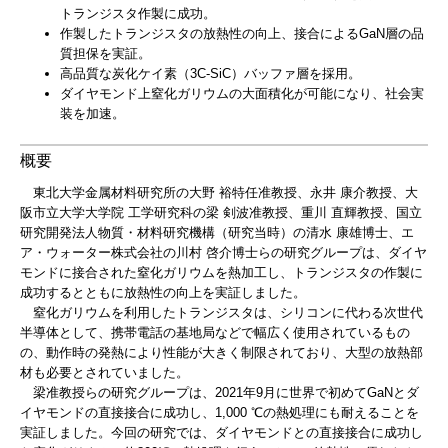
トランジスタ作製に成功。
作製したトランジスタの放熱性の向上、接合によるGaN層の品
質担保を実証。
高品質な炭化ケイ素（3C-SiC）バッファ層を採用。
ダイヤモンド上窒化ガリウムの大面積化が可能になり、社会実
装を加速。
概要
東北大学金属材料研究所の大野 裕特任准教授、永井 康介教授、大
阪市立大学大学院 工学研究科の梁 剣波准教授、重川 直輝教授、国立
研究開発法人物質・材料研究機構（研究当時）の清水 康雄博士、エ
ア・ウォーター株式会社の川村 啓介博士らの研究グループは、ダイヤ
モンドに接合された窒化ガリウムを熱加工し、トランジスタの作製に
成功するとともに放熱性の向上を実証しました。
窒化ガリウムを利用したトランジスタは、シリコンに代わる次世代
半導体として、携帯電話の基地局などで幅広く使用されているもの
の、動作時の発熱により性能が大きく制限されており、大型の放熱部
材も必要とされていました。
梁准教授らの研究グループは、2021年9月に世界で初めてGaNとダ
イヤモンドの直接接合に成功し、1,000 ℃の熱処理にも耐えることを
実証しました。今回の研究では、ダイヤモンドとの直接接合に成功し