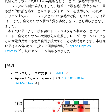
た窒化ガリウムに約800℃の熱処理を行うことで、放熱性に優れたト
ランジスタの作製に成功しました。地球上で最も熱伝導率が高く、最
も効率的に熱を逃すことができるダイヤモンドを使用しているため、
シリコン上でのトランジスタと比べて放熱性が向上していること（図
1）、また、窒化ガリウム層の品質が劣化しないことも明らかとなり
ました。
本研究成果により、接合後にトランジスタを作製することでダイヤ
モンド上窒化ガリウムの大面積化が進展し、レーダーやインバータな
どの大電力用途にも使用範囲が拡大することが期待されます。本研究
成果は2022年3月8日（火）に国際学術誌「
Applied Physics
Express
」誌にオンライン掲載されました。
詳細
プレスリリース本文 [PDF:
844KB
]
Applied Physics Express [DOI:
10.35848/1882-
0786/ac5ba7
]