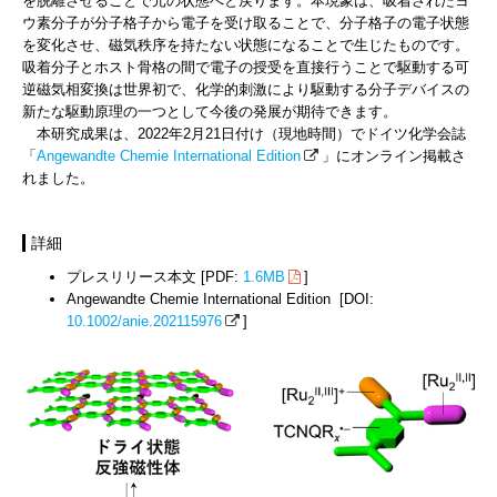
を脱離させることで元の状態へと戻ります。本現象は、吸着されたヨ
ウ素分子が分子格子から電子を受け取ることで、分子格子の電子状態
を変化させ、磁気秩序を持たない状態になることで生じたものです。
吸着分子とホスト骨格の間で電子の授受を直接行うことで駆動する可
逆磁気相変換は世界初で、化学的刺激により駆動する分子デバイスの
新たな駆動原理の一つとして今後の発展が期待できます。
本研究成果は、2022年2月21日付け（現地時間）でドイツ化学会誌
「
Angewandte Chemie International Edition
」にオンライン掲載さ
れました。
詳細
プレスリリース本文 [PDF:
1.6MB
]
Angewandte Chemie International Edition [DOI:
10.1002/anie.202115976
]