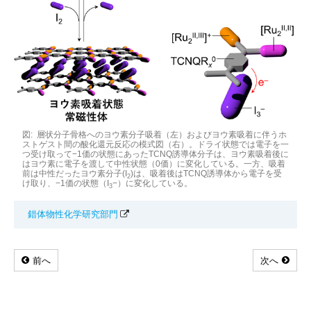
図: 層状分子骨格へのヨウ素分子吸着（左）およびヨウ素吸着に伴うホ
ストゲスト間の酸化還元反応の模式図（右）。ドライ状態では電子を一
つ受け取って−1価の状態にあったTCNQ誘導体分子は、ヨウ素吸着後に
はヨウ素に電子を渡して中性状態（0価）に変化している。一方、吸着
前は中性だったヨウ素分子(I
)は、吸着後はTCNQ誘導体から電子を受
2
け取り、−1価の状態（I
−）に変化している。
3
錯体物性化学研究部門
前へ
次へ