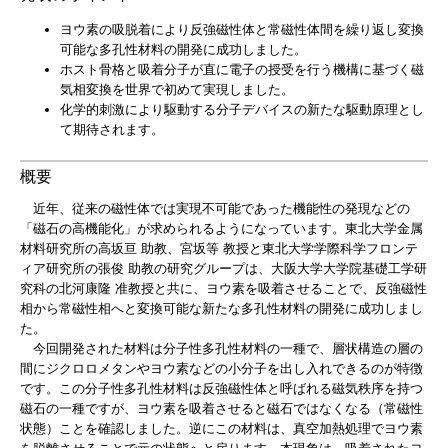
ヨウ素の吸脱着により反強磁性体と常磁性体間を繰り返し変換
可能な多孔性材料の開発に成功しました。
ホスト骨格と吸着分子が直に電子の授受を行う機構に基づく磁
気相変換を世界で初めて実現しました。
化学的刺激により駆動する分子デバイスの新たな駆動原理とし
て期待されます。
概要
近年、従来の磁性体では実現不可能であった機能性の発現などの
「磁石の高機能化」が求められるようになっています。東北大学金属
材料研究所の高坂亘 助教、宮坂等 教授と東北大学学際科学フロンテ
ィア研究所の張俊 助教の研究グループは、大阪大学大学院基礎工学研
究科の北河康隆 准教授と共に、ヨウ素を吸着させることで、反強磁性
相から常磁性相へと変換可能な新たな多孔性材料の開発に成功しまし
た。
今回開発された材料は分子性多孔性材料の一種で、層状構造の層の
間にジクロロメタンやヨウ素などの小分子を出し入れできるのが特徴
です。この分子性多孔性材料は反強磁性体と呼ばれる磁気秩序を持つ
磁石の一種ですが、ヨウ素を吸着させると磁石ではなくなる（常磁性
状態）ことを確認しました。逆にこの材料は、真空加熱処理でヨウ素